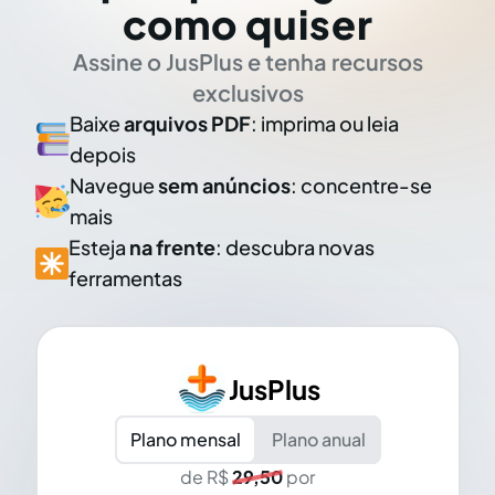
como quiser
Assine o JusPlus e tenha recursos
exclusivos
Baixe
arquivos PDF
: imprima ou leia
depois
Navegue
sem anúncios
: concentre-se
mais
Esteja
na frente
: descubra novas
ferramentas
JusPlus
Plano mensal
Plano anual
de R$
29,50
por