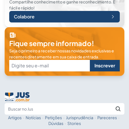
Compartilhe conhecimento e ganhe reconhecimento. É
fácil e rápido!
Colabore
Fique sempre informado!
Seja o primeiro a receber nossas novidades exclusivas e
recentes diretamente em sua caixa de entrada.
Inscrever
Artigos
·
Notícias
·
Petições
·
Jurisprudência
·
Pareceres
·
Fale com a IA
Buscar no Jus
Dúvidas
·
Stories