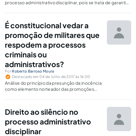
processo administrativo disciplinar, pois se trata de garantia
fundamental que ultrapassa a esfera penal.
É constitucional vedar a
promoção de militares que
respodem a processos
criminais ou
administrativos?
Por
Roberto Barroso Moura
Destacado em 04 de Julho de 2017 às 16:00
Análise do princípio da presunção da inocência
como elemento norteador das promoções
dos militares estaduais do Rio Grande do
Norte.
Direito ao silêncio no
processo administrativo
disciplinar