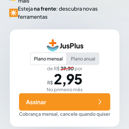
mais
Esteja
na frente
: descubra novas
ferramentas
JusPlus
Plano mensal
Plano anual
de R$
29,50
por
2,95
R$
No primeiro mês
Assinar
Cobrança mensal, cancele quando quiser