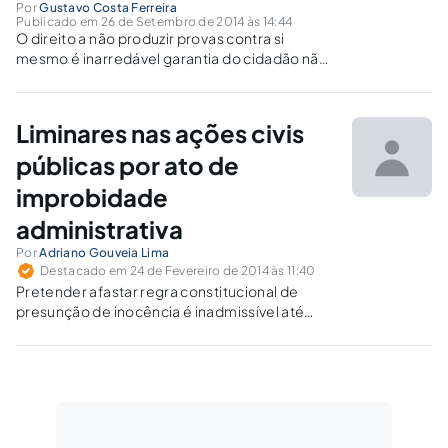
Por
Gustavo Costa Ferreira
Publicado em 26 de Setembro de 2014 às 14:44
O direito a não produzir provas contra si
mesmo é inarredável garantia do cidadão não
podendo ser afastada no bojo de processo
administrativo disciplinar.
Liminares nas ações civis
públicas por ato de
improbidade
administrativa
Por
Adriano Gouveia Lima
Destacado em 24 de Fevereiro de 2014 às 11:40
Pretender afastar regra constitucional de
presunção de inocência é inadmissível até
mesmo mediante lei e, com mais razão, muito
menos possível em uma decisão liminar em
ação civil pública, sem contraditório e sem
fundamentação.