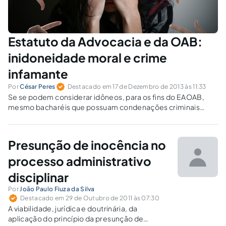
Estatuto da Advocacia e da OAB:
inidoneidade moral e crime
infamante
Por
César Peres
Destacado em 17 de Dezembro de 2013 às 11:33
Se se podem considerar idôneos, para os fins do EAOAB,
mesmo bacharéis que possuam condenações criminais
(desde que não sejam por crimes “infamantes”), como se
justificaria considerar inidôneos aqueles contra os quais não
haja condenação por qualquer crime?
Presunção de inocência no
processo administrativo
disciplinar
Por
João Paulo Fiuza da Silva
Destacado em 29 de Outubro de 2011 às 07:30
A viabilidade, jurídica e doutrinária, da
aplicação do princípio da presunção de