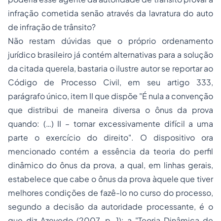
infração cometida senão através da lavratura do auto
de infração de trânsito?
Não restam dúvidas que o próprio ordenamento
jurídico brasileiro já contém alternativas para a solução
da citada querela, bastaria o ilustre autor se reportar ao
Código de
Processo
Civil, em seu artigo 333,
parágrafo único, item II que dispõe "É nula a convenção
que distribui de maneira diversa o ônus da prova
quando: (…) II – tornar excessivamente difícil a uma
parte o exercício do direito". O dispositivo ora
mencionado contém a essência da teoria do perfil
dinâmico do ônus da prova, a qual, em linhas gerais,
estabelece que cabe o ônus da prova àquele que tiver
melhores condições de fazê-lo no curso do processo,
segundo a decisão da autoridade processante, é o
que diz Azevedo (2007, p. 1): a "Teoria Dinâmica de