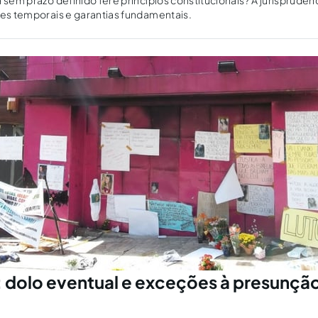
 sem prazo definido fere princípios constitucionais? A jurisprudênc
tes temporais e garantias fundamentais.
: dolo eventual e exceções à presunçã