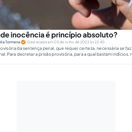
de inocência é princípio absoluto?
lla Tormena
Destacado em 05 de Julho de 2022 às 22:40
ovisória da sentença penal, que requer certeza, necessária se f
a decretar a prisão provisória, para a qual bastam indícios, não há essa
 um disparate?