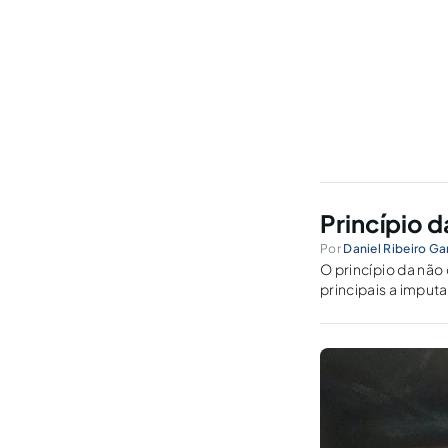
Princípio d
Por
Daniel Ribeiro Gar
O princípio da nã
principais a imput
tratamento ao acu