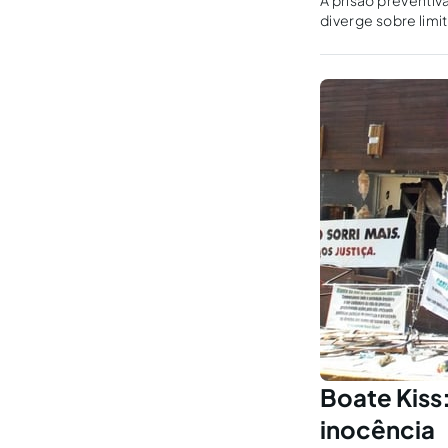
A prisão preventiva
diverge sobre limi
Boate Kiss
inocência