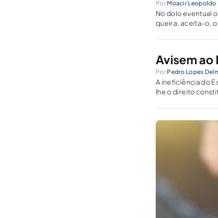
Por
Moacir Leopoldo
No dolo eventual o
queira, aceita-o, o
Avisem ao 
Por
Pedro Lopes Del
A ineficiência do 
lhe o direito const