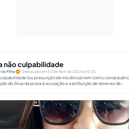
a não culpabilidade
cia Filho
Destacado em 03 de Abril de 2022 às 10:20
o culpabilidade (ou presunção de inocência) tem como consequênc
ação do ônus da prova à acusação e a atribuição de deveres de
sado.