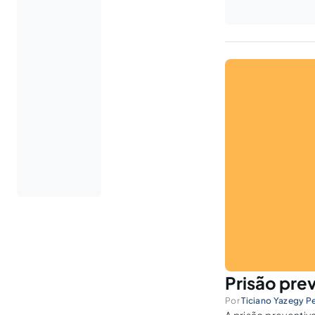
Prisão pre
Por
Ticiano Yazegy P