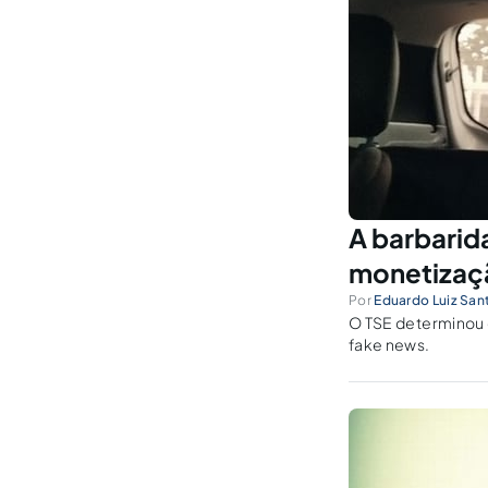
A barbarid
monetizaç
Por
Eduardo Luiz San
O TSE determinou 
fake news.