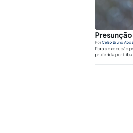
Presunção 
Por
Celso Bruno Abda
Para a execução pr
proferida por tribunal. Par
exigência. Não há