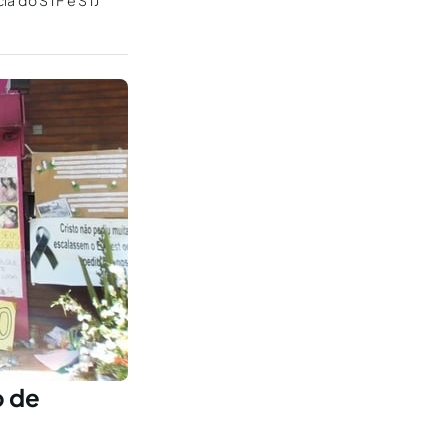
ia do STF e STJ
o de