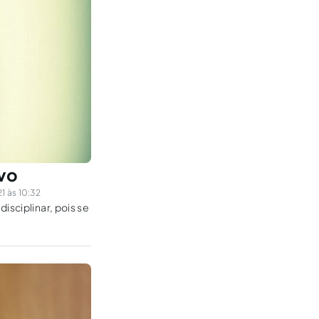
ivo
1 às 10:32
isciplinar, pois se