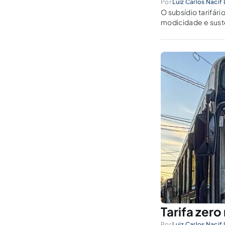
Por
Luiz Carlos Nacif
O subsídio tarifári
modicidade e suste
Tarifa zero
Por
Luiz Carlos Nacif