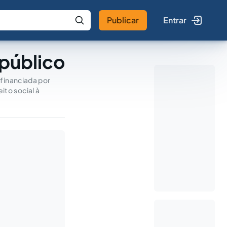
Publicar
Entrar
 IA
Buscar no Jus
 público
 financiada por
ito social à