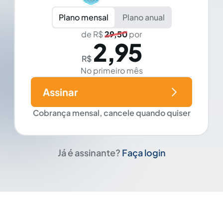
Plano mensal
Plano anual
de R$
29,50
por
2,95
R$
No primeiro mês
Assinar
Cobrança mensal, cancele quando quiser
Já é assinante?
Faça login