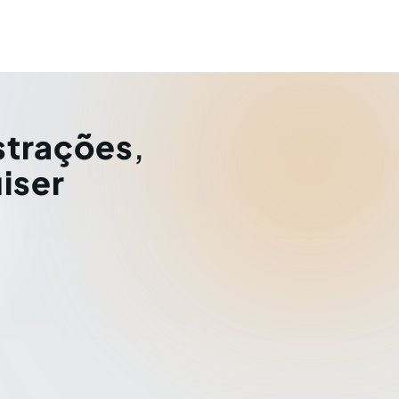
strações
,
iser