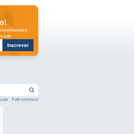
o!
s exclusivas e
trada.
Inscrever
juda
·
Fale conosco
Buscar no Jus