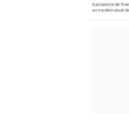
A proposta de fina
ao modelo atual d
direito ao transpor