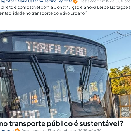
 Lagrotta
e
Maria Catarina Delfino Lagrotta
Destacado em 15 de Outubro 
o direto é compatível com a Constituição e a nova Lei de Licitaçõe
ntabilidade no transporte coletivo urbano?
 no transporte público é sustentável?
 Lagrotta
Destacado em 13 de Outubro de 2025 às 16:30