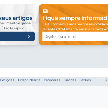
seus artigos
Fique sempre informad
nhecimento e ganhe
Seja o primeiro a receber nossas novidade
 fácil e rápido!
recentes diretamente em sua caixa de en
Petições
·
Jurisprudência
·
Pareceres
·
Dúvidas
·
Stories
A
Fale com a IA