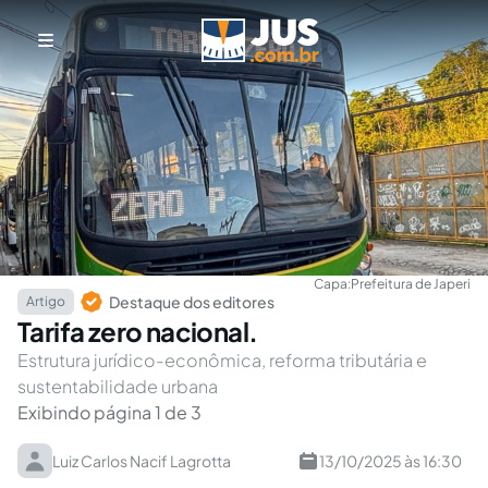
Capa:
Prefeitura de Japeri
Destaque dos editores
Artigo
Tarifa zero nacional.
Estrutura jurídico-econômica, reforma tributária e
sustentabilidade urbana
Exibindo página 1 de 3
Luiz Carlos Nacif Lagrotta
13/10/2025 às 16:30