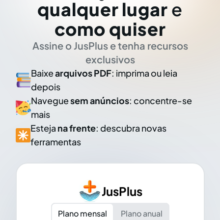
qualquer lugar
e
como quiser
Assine o JusPlus e tenha recursos
exclusivos
Baixe
arquivos PDF
: imprima ou leia
depois
Navegue
sem anúncios
: concentre-se
mais
Esteja
na frente
: descubra novas
ferramentas
JusPlus
Plano mensal
Plano anual