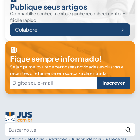
Publique seus artigos
Compartilhe conhecimento e ganhe reconhecimento. É
fácil e rápido!
Colabore
Fique sempre informado!
Seja o primeiro a receber nossas novidades exclusivas e
recentes diretamente em sua caixa de entrada.
Inscrever
Artigos
·
Notícias
·
Petições
·
Jurisprudência
·
Pareceres
·