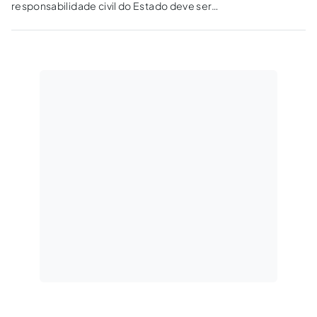
responsabilidade civil do Estado deve ser
demonstrado o nexo de causalidade entre os
danos causados e a conduta das pessoas
jurídicas de direito público como das de direito
privado prestadoras de serviço público.