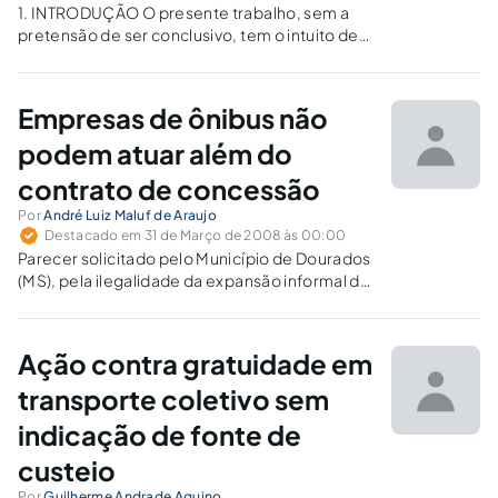
1. INTRODUÇÃO O presente trabalho, sem a
pretensão de ser conclusivo, tem o intuito de
oferecer aos operadores do direito uma
pequena contribuição sobre a legalidade ou
não do art. 1º da Resolução ANTT nº. 233/2003,
Empresas de ônibus não
bem como tecer alguns…
podem atuar além do
contrato de concessão
Por
André Luiz Maluf de Araujo
Destacado em 31 de Março de 2008 às 00:00
Parecer solicitado pelo Município de Dourados
(MS), pela ilegalidade da expansão informal da
atuação das empresas concedentes do
serviço de transporte coletivo além das
condições previstas contratualmente.
Ação contra gratuidade em
transporte coletivo sem
indicação de fonte de
custeio
Por
Guilherme Andrade Aquino