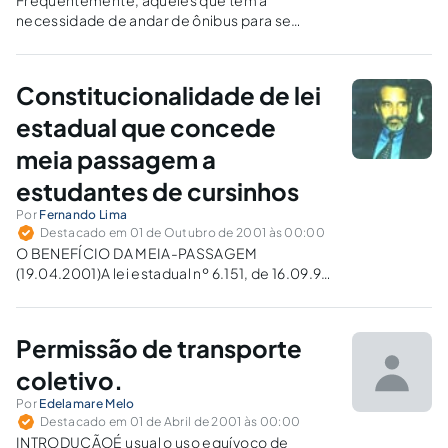
Freqüentemente, aqueles que têm a
necessidade de andar de ônibus para se
locomover, deparam-se com problemas
como superlotação, veículos sucateados,
desconforto etc., e poucas vezes se
Constitucionalidade de lei
perguntam se não têm o direito de exigir um
transporte coletivo de qualidade. Poucos…
estadual que concede
meia passagem a
estudantes de cursinhos
Por
Fernando Lima
Destacado em 01 de Outubro de 2001 às 00:00
O BENEFÍCIO DA MEIA-PASSAGEM
(19.04.2001)A lei estadual nº 6.151, de 16.09.98,
estendeu o benefício da meia-passagem aos
estudantes dos cursos preparatórios ao
exame vestibular. O Liberal do último dia 19
Permissão de transporte
publicou nota a respeito da polêmica que se
instalou, a…
coletivo.
Por
Edelamare Melo
Destacado em 01 de Abril de 2001 às 00:00
INTRODUÇÃOÉ usual o uso equívoco de