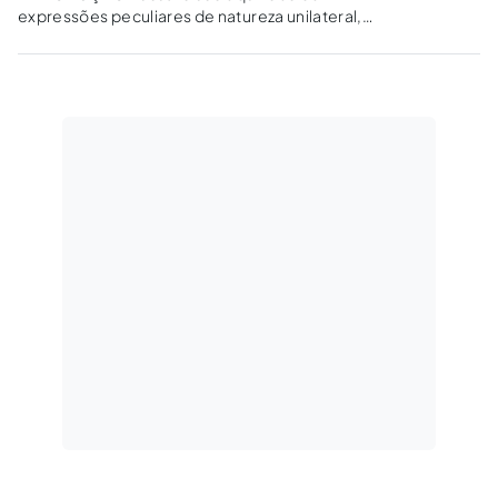
expressões peculiares de natureza unilateral,
nas hipóteses em que a essência do ato se
caracteriza pela formação bilateral de
vontades, importando, portanto, na
reciprocidade de obrigações. Em estudo
sobre decreto expedido pelo Prefeito do…