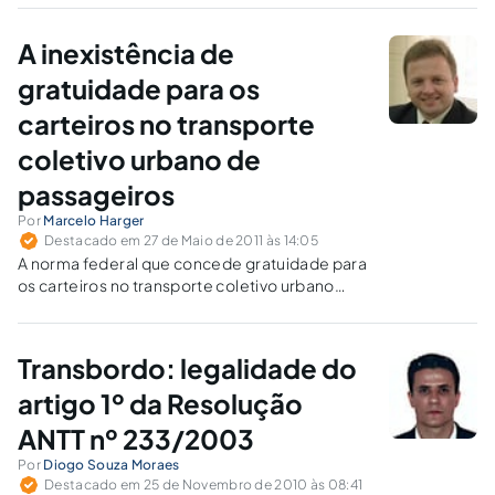
A inexistência de
gratuidade para os
carteiros no transporte
coletivo urbano de
passageiros
Por
Marcelo Harger
Destacado em 27 de Maio de 2011 às 14:05
A norma federal que concede gratuidade para
os carteiros no transporte coletivo urbano
invade a competência legislativa municipal.
Transbordo: legalidade do
artigo 1º da Resolução
ANTT nº 233/2003
Por
Diogo Souza Moraes
Destacado em 25 de Novembro de 2010 às 08:41