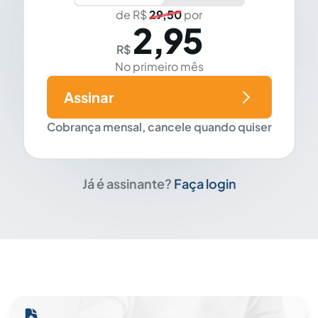
de R$
29,50
por
2,95
R$
No primeiro mês
Assinar
Cobrança mensal, cancele quando quiser
Já é assinante?
Faça login