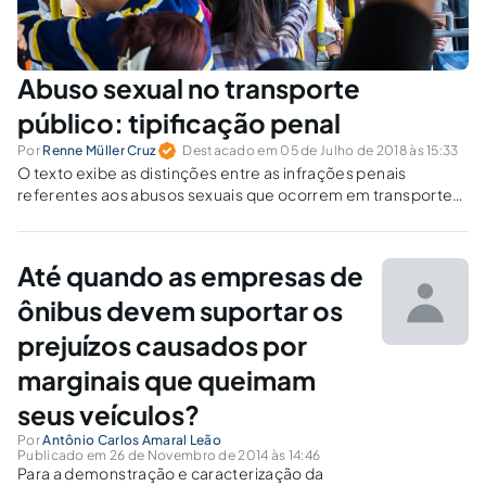
Abuso sexual no transporte
público: tipificação penal
Por
Renne Müller Cruz
Destacado em 05 de Julho de 2018 às 15:33
O texto exibe as distinções entre as infrações penais
referentes aos abusos sexuais que ocorrem em transportes
públicos e faz uma breve análise dos projetos de lei em
discussão sobre o tema.
Até quando as empresas de
ônibus devem suportar os
prejuízos causados por
marginais que queimam
seus veículos?
Por
Antônio Carlos Amaral Leão
Publicado em 26 de Novembro de 2014 às 14:46
Para a demonstração e caracterização da