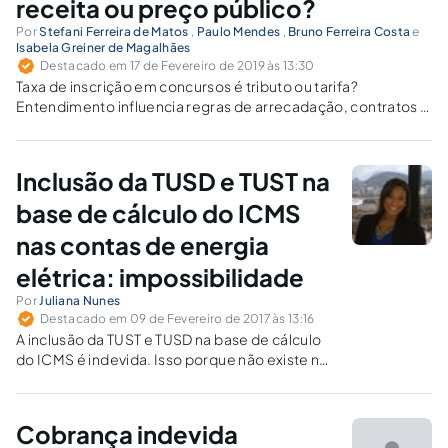
receita ou preço público?
Por
Stefani Ferreira de Matos
,
Paulo Mendes
,
Bruno Ferreira Costa
e
Isabela Greiner de Magalhães
Destacado em 17 de Fevereiro de 2019 às 13:30
Taxa de inscrição em concursos é tributo ou tarifa?
Entendimento influencia regras de arrecadação, contratos e
gestão de recursos públicos.
Inclusão da TUSD e TUST na
base de cálculo do ICMS
nas contas de energia
elétrica: impossibilidade
Por
Juliana Nunes
Destacado em 09 de Fevereiro de 2017 às 13:16
A inclusão da TUST e TUSD na base de cálculo
do ICMS é indevida. Isso porque não existe no
ordenamento jurídico qualquer norma que
determine ou que faça menção à inclusão de
tais tarifas para calcular o imposto que deveria
Cobrança indevida
ser recolhido ao fisco.