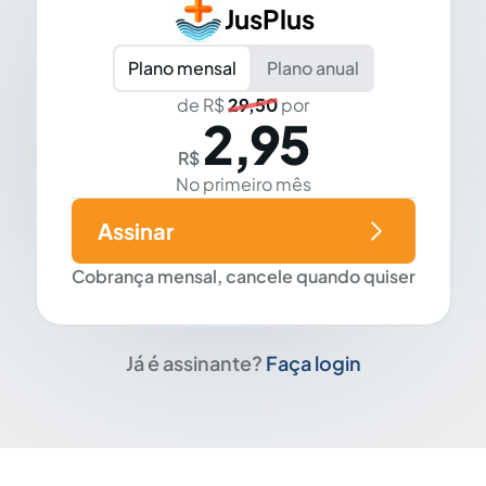
JusPlus
Plano mensal
Plano anual
de R$
29,50
por
2,95
R$
No primeiro mês
Assinar
Cobrança mensal, cancele quando quiser
Já é assinante?
Faça login