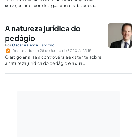
serviços públicos de água encanada, sob a
justificativa de que água não é mercadoria,
mas bem público essencial de valor
econômico, estaria a invadir a competência
A natureza jurídica do
política do Poder Legislativo?
pedágio
Por
Oscar Valente Cardoso
Destacado em 28 de Junho de 2020 às 15:15
O artigo analisa a controvérsia existente sobre
a natureza jurídica do pedágio e a sua
definição pelo Supremo Tribunal Federal no
julgamento da ADI 800.