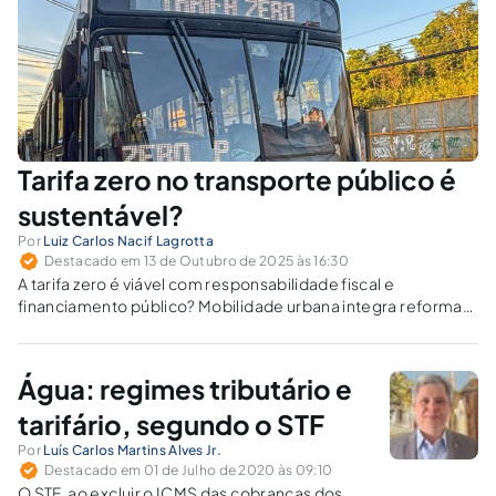
Tarifa zero no transporte público é
sustentável?
Por
Luiz Carlos Nacif Lagrotta
Destacado em 13 de Outubro de 2025 às 16:30
A tarifa zero é viável com responsabilidade fiscal e
financiamento público? Mobilidade urbana integra reforma
tributária e sustentabilidade ambiental, com ônibus elétricos
e regulação eficiente.
Água: regimes tributário e
tarifário, segundo o STF
Por
Luís Carlos Martins Alves Jr.
Destacado em 01 de Julho de 2020 às 09:10
O STF, ao excluir o ICMS das cobranças dos