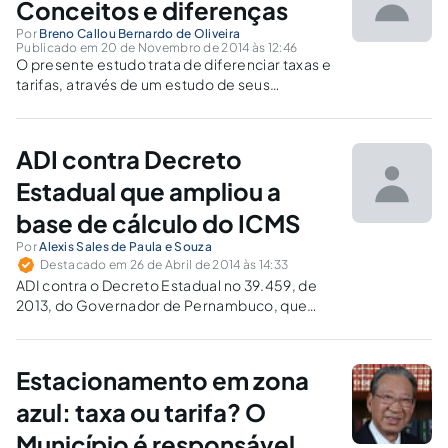
Conceitos e diferenças
Por
Breno Callou Bernardo de Oliveira
Publicado em 20 de Novembro de 2014 às 12:46
O presente estudo trata de diferenciar taxas e
tarifas, através de um estudo de seus
conceitos, análise de súmulas e
posicionamento da doutrina.
ADI contra Decreto
Estadual que ampliou a
base de cálculo do ICMS
Por
Alexis Sales de Paula e Souza
Destacado em 26 de Abril de 2014 às 14:33
ADI contra o Decreto Estadual no 39.459, de
2013, do Governador de Pernambuco, que
dispõe sobre o recolhimento do ICMS relativo
ao montante da subvenção econômica
recebida em decorrência da concessão de
Estacionamento em zona
desconto sobre a tarifa de energia elétrica
azul: taxa ou tarifa? O
Município é responsável