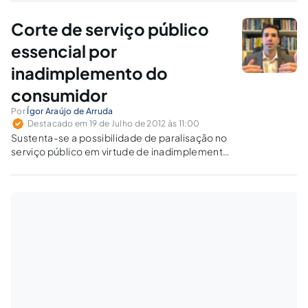
da tarifa cobrada dos usuários e redução de
investimentos do concessionário na
Corte de serviço público
qualidade, na ampliação, na eficiência das
obras e dos serviços prestados.
essencial por
inadimplemento do
consumidor
Por
Ígor Araújo de Arruda
Destacado em 19 de Julho de 2012 às 11:00
Sustenta-se a possibilidade de paralisação no
serviço público em virtude de inadimplemento
do usuário-consumidor, com posicionamento
da doutrina e da jurisprudência mais recente
do STJ.