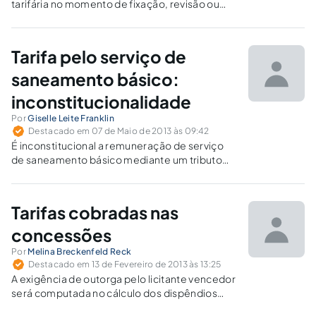
tarifária no momento de fixação, revisão ou
reajuste de tarifas de serviço público é um
direito subjetivo do usuário de ter assegurado
o seu acesso ao serviço público, seja ele
Tarifa pelo serviço de
prestado direta ou indiretamente pelo Estado.
saneamento básico:
inconstitucionalidade
Por
Giselle Leite Franklin
Destacado em 07 de Maio de 2013 às 09:42
É inconstitucional a remuneração de serviço
de saneamento básico mediante um tributo
oculto, instituído à margem da lei, pelo Poder
Executivo. Trata-se, em essência, de taxa, e
não de tarifa, pois o serviço é de utilização
Tarifas cobradas nas
compulsória.
concessões
Por
Melina Breckenfeld Reck
Destacado em 13 de Fevereiro de 2013 às 13:25
A exigência de outorga pelo licitante vencedor
será computada no cálculo dos dispêndios
realizados na concessão. Implicará aumento