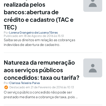
realizada pelos
bancos:abertura de
crédito e cadastro (TAC e
TEC)
Por
Lorena Grangeiro de Lucena Tôrres
Publicado em 18 de Agosto de 2016 às 15:51
Saiba seus direitos em relação as cobranças
indevidas de abertura de cadastro.
Natureza da remuneração
aos serviços públicos
concedidos: taxa ou tarifa?
Por
Clarissa Teixeira Paiva
Destacado em 21 de Fevereiro de 2016 às 10:13
O serviço público concedido não pode ser
prestado mediante a cobrança de taxa, pois a
sistemática da concessão torna incompatível a