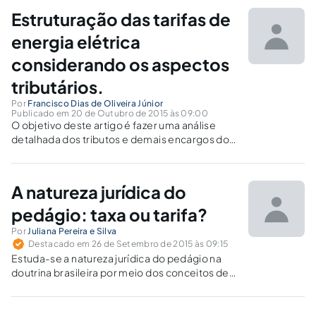
concessionária de energia vai diretamente
Estruturação das tarifas de
para os cofres públicos.
energia elétrica
considerando os aspectos
tributários.
Por
Francisco Dias de Oliveira Júnior
Publicado em 20 de Outubro de 2015 às 09:00
O objetivo deste artigo é fazer uma análise
detalhada dos tributos e demais encargos do
setor elétrico, incidentes sobre o consumo de
energia elétrica dos consumidores
residenciais de baixa tensão do Estado do
A natureza jurídica do
Ceará.
pedágio: taxa ou tarifa?
Por
Juliana Pereira e Silva
Destacado em 26 de Setembro de 2015 às 09:15
Estuda-se a natureza jurídica do pedágio na
doutrina brasileira por meio dos conceitos de
taxa e tarifa para analisa se se trata de tributo.