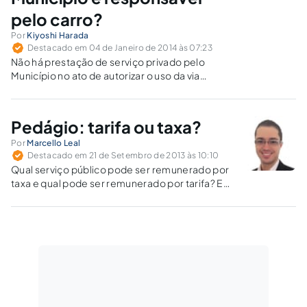
pelo carro?
Por
Kiyoshi Harada
Destacado em 04 de Janeiro de 2014 às 07:23
Não há prestação de serviço privado pelo
Município no ato de autorizar o uso da via
pública por meio de zona azul, muito menos a
prestação de serviço público que enseja a
instituição da taxa de serviços.
Pedágio: tarifa ou taxa?
Por
Marcello Leal
Destacado em 21 de Setembro de 2013 às 10:10
Qual serviço público pode ser remunerado por
taxa e qual pode ser remunerado por tarifa? E
qual é a natureza jurídica do pedágio?