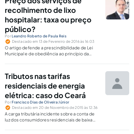
Preço dos serviços de
recolhimento de lixo
hospitalar: taxa ou preço
público?
Por
Leandro Roberto de Paula Reis
Destacado em 13 de Fevereiro de 2016 às 16:03
O artigo defende a prescindibilidade de Lei
Municipal e de obediência ao princípio da
anterioridade para fixação de valores dos
serviços de recolhimento, transporte e
destinação final de resíduo sólido hospitalar
Tributos nas tarifas
prestados pelas municipalidades.
residenciais de energia
elétrica: caso do Ceará
Por
Francisco Dias de Oliveira Júnior
Destacado em 20 de Novembro de 2015 às 12:36
A carga tributária incidente sobre a conta de
luz dos consumidores residenciais de baixa
tensão é de aproximadamente 50%, ou seja,
metade do que é arrecadado pela