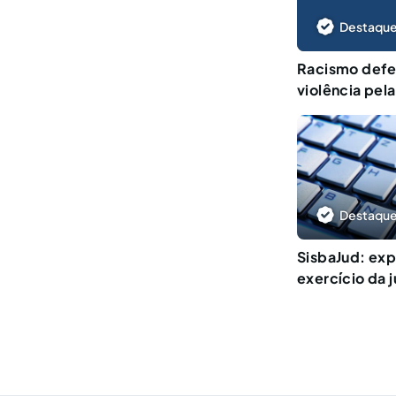
Destaque
Racismo defe
violência pel
Destaque
SisbaJud: exp
exercício da 