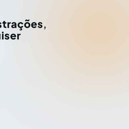
strações
,
iser