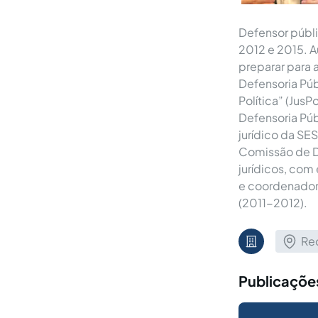
Defensor públ
2012 e 2015. A
preparar para a
Defensoria Púb
Política” (Jus
Defensoria Púb
jurídico da S
Comissão de D
jurídicos, com
e coordenador
(2011-2012).
Rec
Publicações