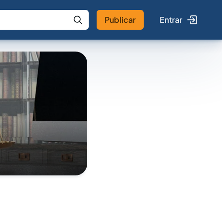
Publicar
Entrar
 IA
Buscar no Jus