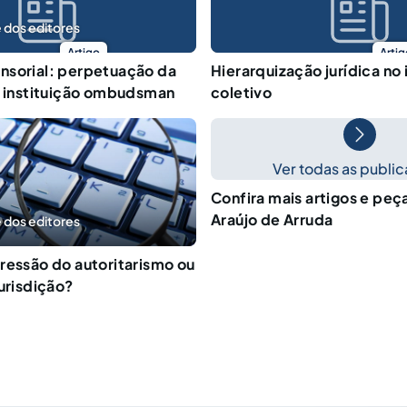
 dos editores
Artigo
Artig
nsorial: perpetuação da
Hierarquização jurídica no
a instituição ombudsman
coletivo
Ver todas as publi
Confira mais artigos e peç
Araújo de Arruda
 dos editores
ressão do autoritarismo ou
jurisdição?