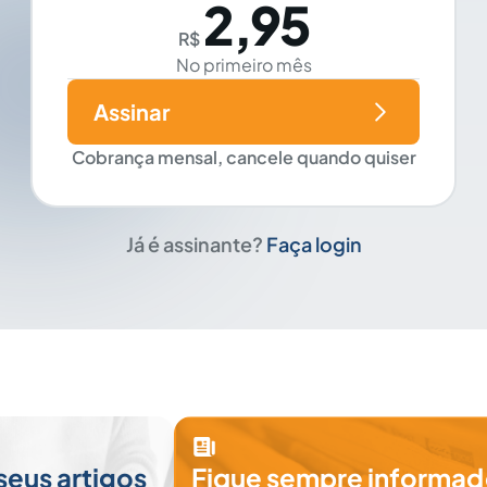
2,95
R$
No primeiro mês
Assinar
Cobrança mensal, cancele quando quiser
Já é assinante?
Faça login
seus artigos
Fique sempre informad