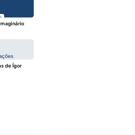
o
 imaginário
cações
as de Ígor