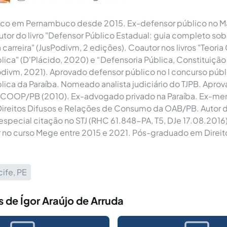
ico em Pernambuco desde 2015. Ex-defensor público no M
utor do livro "Defensor Público Estadual: guia completo so
 carreira" (JusPodivm, 2 edições). Coautor nos livros "Teoria
lica" (D'Plácido, 2020) e “Defensoria Pública, Constituição
Podivm, 2021). Aprovado defensor público no I concurso públ
lica da Paraíba. Nomeado analista judiciário do TJPB. Aprov
ESCOOP/PB (2010). Ex-advogado privado na Paraíba. Ex-m
ireitos Difusos e Relações de Consumo da OAB/PB. Autor d
 especial citação no STJ (RHC 61.848-PA, T5, DJe 17.08.2016
 no curso Mege entre 2015 e 2021. Pós-graduado em Direit
ife, PE
 de Ígor Araújo de Arruda