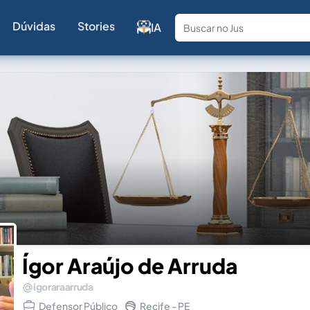
Dúvidas
Stories
IA
Fale com a
Ígor Araújo de Arruda
igoraraarruda
Defensor Público
Recife - PE