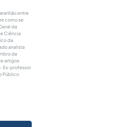
aranhão entre
bre como se
 Geral da
 e Ciência
ico da
ado analista
embro da
e artigos
). Ex-professor
o Público