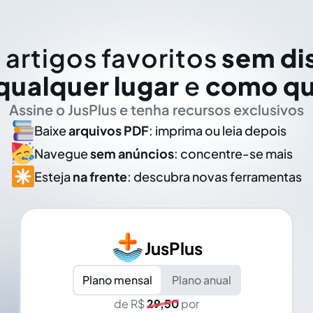
 artigos favoritos
sem di
qualquer lugar
e
como qu
Assine o JusPlus e tenha recursos exclusivos
Baixe
arquivos PDF
: imprima ou leia depois
Navegue
sem anúncios
: concentre-se mais
Esteja
na frente
: descubra novas ferramentas
JusPlus
Plano mensal
Plano anual
de R$
29,50
por