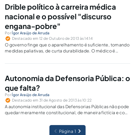
Drible político à carreira médica
nacional e o possível "discurso
engana-pobre"
Por
Ígor Araújo de Arruda
Destacado em 12 de Outubro de 2013 às 14:14
O governo finge que o aparelhamento é suficiente, tomando
medidas paliativas, de curta durabilidade. O médico é
obrigado a trabalhar com as condições lhe entregues,
correndo o risco de cometer falhas irreversíveis, cujas
causas naturalmente vêm do Estado.
Autonomia da Defensoria Pública: o
que falta?
Por
Ígor Araújo de Arruda
Destacado em 31 de Agosto de 2013 às 10:22
A autonomia institucional das Defensorias Públicas não pode
quedar meramente constitucional, de maneira fictícia e com
utilização apenas argumentativa ou doutrinária, sem
reconhecimento pelos Poderes Constituídos.
Página 1