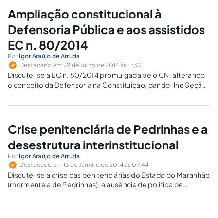
Ampliação constitucional à
Defensoria Pública e aos assistidos
EC n. 80/2014
Por
Ígor Araújo de Arruda
Destacado em 22 de Julho de 2014 às 11:30
Discute-se a EC n. 80/2014 promulgada pelo CN, alterando
o conceito da Defensoria na Constituição, dando-lhe Seção
própria, atribuição coletiva e extrajudicial, e impondo oito
anos para que as Unidades Jurisdicionais contem com
Defensores Públicos.
Crise penitenciária de Pedrinhas e a
desestrutura interinstitucional
Por
Ígor Araújo de Arruda
Destacado em 13 de Janeiro de 2014 às 07:44
Discute-se a crise das penitenciárias do Estado do Maranhão
(mormente a de Pedrinhas), a ausência de política de
segurança pública de reinserção social e incentivo aos
apenados, bem como a desestrutura no diálogo
interinstitucional.