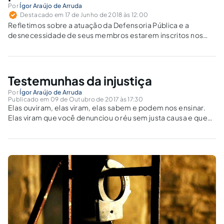
Por
Ígor Araújo de Arruda
Destacado em 17 de Junho de 2018 às 12:00
Refletimos sobre a atuação da Defensoria Pública e a
desnecessidade de seus membros estarem inscritos nos
quadros da OAB para exercerem seu múnus público, à luz do
STJ.
Testemunhas da injustiça
Por
Ígor Araújo de Arruda
Publicado em 09 de Outubro de 2017 às 17:30
Elas ouviram, elas viram, elas sabem e podem nos ensinar.
Elas viram que você denunciou o réu sem justa causa e que
você a recebeu de maneira genérica, com aquela decisão
"erga omnes". Elas viram que você apresentou defesa
criminal...