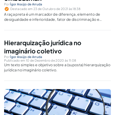
Por
Ígor Araújo de Arruda
Destacado em 23 de Outubro de 2021 às 18:38
A raça preta é um marcador de diferença, elemento de
desigualdade e inferioridade, fator de discriminação e
dominação, circunstância que atrai opressão estatal e
naturaliza a invisibilidade social, de modo que exige atuação
da Defensoria Pública.
Hierarquização jurídica no
imaginário coletivo
Por
Ígor Araújo de Arruda
Publicado em 10 de Dezembro de 2020 às 11:08
Um texto simples e objetivo sobre a (suposta) hierarquização
jurídica no imaginário coletivo.