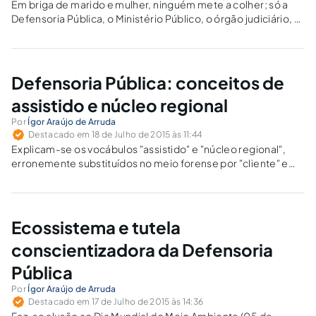
Em briga de marido e mulher, ninguém mete a colher; só a
Defensoria Pública, o Ministério Público, o órgão judiciário, a
Polícia, o Estado e a sociedade. Violência doméstica e
familiar contra a mulher é de interesse e responsabilidade de
todos.
Defensoria Pública: conceitos de
assistido e núcleo regional
Por
Ígor Araújo de Arruda
Destacado em 18 de Julho de 2015 às 11:44
Explicam-se os vocábulos "assistido" e "núcleo regional",
erronemente substituídos no meio forense por "cliente" e
"agência, filial ou escritório", atentando-se ao Direito
Institucional e à educação.
Ecossistema e tutela
conscientizadora da Defensoria
Pública
Por
Ígor Araújo de Arruda
Destacado em 17 de Julho de 2015 às 14:36