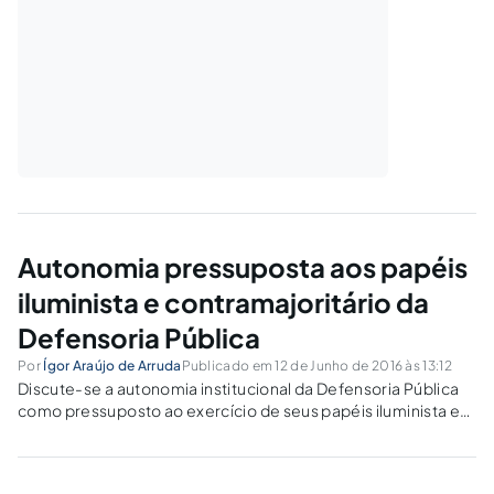
Autonomia pressuposta aos papéis
iluminista e contramajoritário da
Defensoria Pública
Por
Ígor Araújo de Arruda
Publicado em 12 de Junho de 2016 às 13:12
Discute-se a autonomia institucional da Defensoria Pública
como pressuposto ao exercício de seus papéis iluminista e
contramajoritário, além de abordar a assistência jurídica
integral e gratuita prestada pelo Estado-Defensor e os
destinatários da norma.