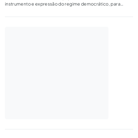
instrumento e expressão do regime democrático, para
enfrentamento do autoritarismo estrutural e do estado de
coisas de cólera social, de modo preventivo, educativo,
coletivo e solidário.