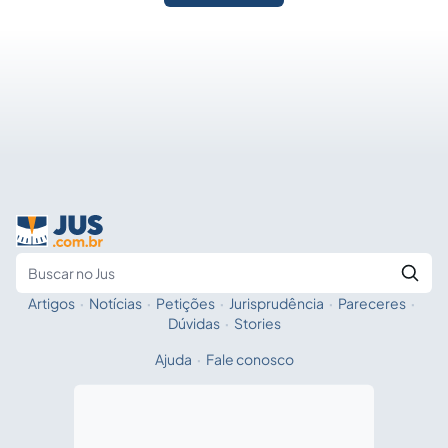
Artigos
·
Notícias
·
Petições
·
Jurisprudência
·
Pareceres
·
Fale com a IA
Buscar no Jus
Dúvidas
·
Stories
Ajuda
·
Fale conosco