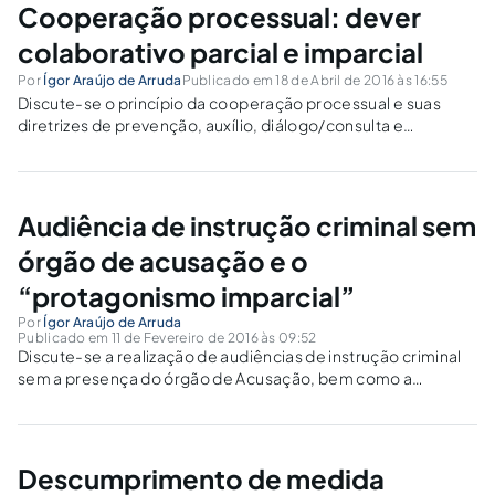
Cooperação processual: dever
colaborativo parcial e imparcial
Por
Ígor Araújo de Arruda
Publicado em 18 de Abril de 2016 às 16:55
Discute-se o princípio da cooperação processual e suas
diretrizes de prevenção, auxílio, diálogo/consulta e
esclarecimento, enquanto dever de todos os sujeitos do
processo, abordando-se o novo Código de Processo Civil e
a Lei Orgânica da Defensoria.
Audiência de instrução criminal sem
órgão de acusação e o
“protagonismo imparcial”
Por
Ígor Araújo de Arruda
Publicado em 11 de Fevereiro de 2016 às 09:52
Discute-se a realização de audiências de instrução criminal
sem a presença do órgão de Acusação, bem como a
validade e constitucionalidade da Recomendação n. 01/2014
do Conselho da Magistratura do Tribunal de Justiça do
Pernambuco.
Descumprimento de medida