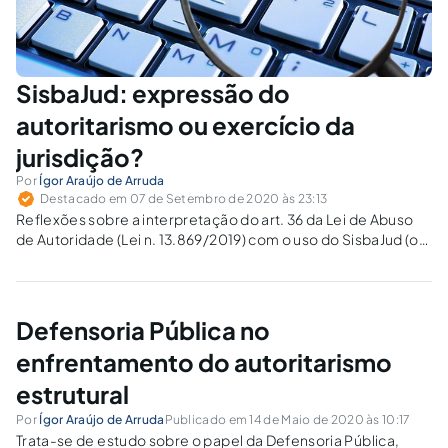
SisbaJud: expressão do
autoritarismo ou exercício da
jurisdição?
Por
Ígor Araújo de Arruda
Destacado em 07 de Setembro de 2020 às 23:13
Reflexões sobre a interpretação do art. 36 da Lei de Abuso
de Autoridade (Lei n. 13.869/2019) com o uso do SisbaJud (ou
BacenJud) para indisponibilidade de ativos financeiros e
satisfação de dívidas em processos judiciais cíveis.
Defensoria Pública no
enfrentamento do autoritarismo
estrutural
Por
Ígor Araújo de Arruda
Publicado em 14 de Maio de 2020 às 10:17
Trata-se de estudo sobre o papel da Defensoria Pública,