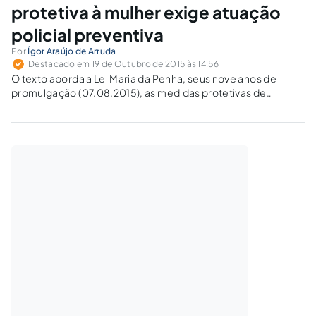
protetiva à mulher exige atuação
policial preventiva
Por
Ígor Araújo de Arruda
Destacado em 19 de Outubro de 2015 às 14:56
O texto aborda a Lei Maria da Penha, seus nove anos de
promulgação (07.08.2015), as medidas protetivas de
urgência, seu descumprimento e a necessidade de atuação
policial preventiva como forma de efetivação dos direitos
humanos das mulheres vítimas.