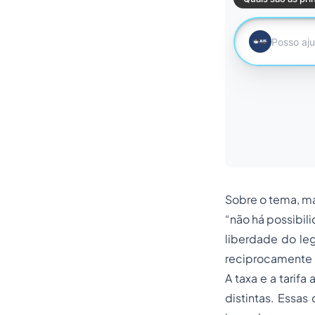
Sobre o tema, ma
“não há possibil
liberdade do leg
reciprocamente 
A taxa e a tarif
distintas. Essas