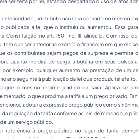
erá ser feita por lei, estando descartado o uso de
atos adm
a anterioridade, um tributo não será cobrado no mesmo exe
o publicada a lei que o instituiu ou aumentou. Essa gara
 Constituição, no art. 150, inc. III, alínea b. Com isso, qu
to, tem que ser anterior ao exercício financeiro em que ele 
que os contribuintes sejam pegos de surpresa e permite q
bre quanto incidirá de carga tributária em seus bolsos
s, por exemplo, qualquer aumento na prestação de um se
 no ano seguinte à publicação da lei que produziu tal efeito.
 segue o mesmo regime jurídico da taxa. Aplica-se um
e mercado, o que aproxima a tarifa a um preço privado. Ta
encionou adotar a expressão preço público como sinônimo 
da regulação da tarifa conforme as leis de mercado, e públi
de um serviço público.
er referência à preço público no lugar de tarifa demo