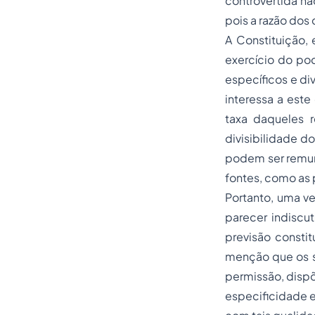
controvertida nã
pois a razão dos 
A Constituição, 
exercício do pod
específicos e di
interessa a este
taxa daqueles r
divisibilidade do
podem ser remun
fontes, como as 
Portanto, uma ve
parecer indiscu
previsão constit
menção que os s
permissão, dispõe 
especificidade e