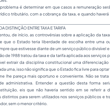
des.
 problema é determinar em que casos a remuneração será
ídico tributário, com a cobrança da taxa, e quando haver
DA DISTINÇÃO ENTRE TAXA E TARIFA
tou, de início, as controvérsias sobre a aplicação da taxa o
 que o Estado teria liberdade de escolha entre uma o
pre que estivesse diante de um serviço público divisível e
ão de 1988 tratou da taxa e da tarifa aplicada aos serviços 
vel extrair da disciplina constitucional uma diferenciação 
a uma, isso não significa que o Estado fica livre para optar
orme lhe pareça mais oportuno e conveniente. Não se trat
de administrativa. Entender a questão desta forma seria 
tituição, eis que não haveria sentido em se referir a do
 distintos para serem utilizados nos serviços públicos e tr
dor, sem o menor critério.