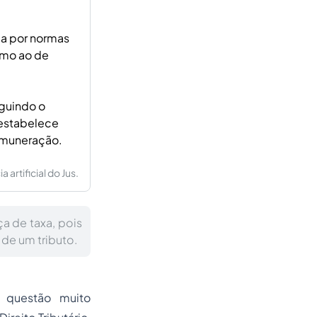
da por normas
ximo ao de
guindo o
 estabelece
remuneração.
artificial do Jus.
a de taxa, pois
de um tributo.
 questão muito