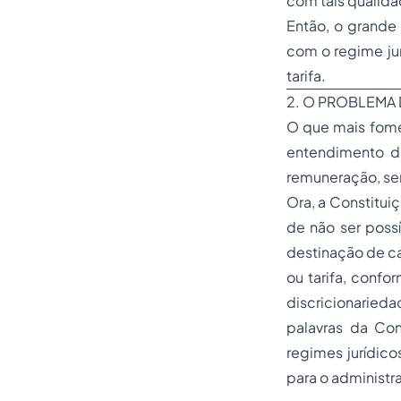
com tais qualida
Então, o grande
com o regime jur
tarifa.
2. O PROBLEMA 
O que mais fomen
entendimento de
remuneração, sem
Ora, a Constituiç
de não ser possí
destinação de cad
ou tarifa, conf
discricionarieda
palavras da Cons
regimes jurídicos
para o administra