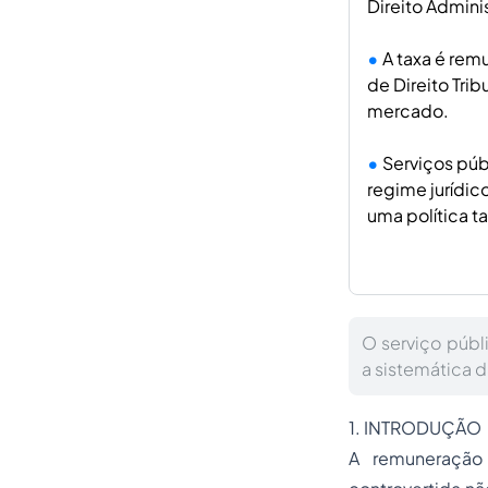
Direito Adminis
A taxa é rem
de Direito Tri
mercado.
Serviços púb
regime jurídic
uma política ta
O serviço públ
a sistemática 
1. INTRODUÇÃO
A remuneração