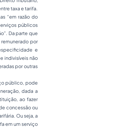
reito Tributário,
tre taxa e tarifa.
axas “em razão do
serviços públicos
ão”. Da parte que
o remunerado por
especificidade e
e indivisíveis não
radas por outras
iço público, pode
uneração, dada a
ituição, ao fazer
 de concessão ou
rifária. Ou seja, a
ifa em um serviço