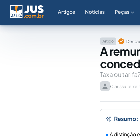
Artigos
Notícias
Peças
Destaq
Artigo
A remun
conced
Taxa ou tarifa
Clarissa Teixei
Resumo:
A distinção 