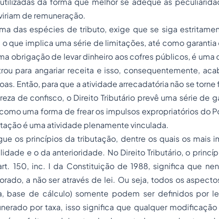
 utilizadas da forma que melhor se adeqüe às peculiarida
rviriam de remuneração.
uma das espécies de tributo, exige que se siga estritame
io, o que implica uma série de limitações, até como garanti
 uma obrigação de levar dinheiro aos cofres públicos, é uma
rou para angariar receita e isso, consequentemente, acab
oas. Então, para que a atividade arrecadatória não se torne 
reza de confisco, o Direito Tributário prevê uma série de g
 como uma forma de frear os impulsos expropriatórios do P
butação é uma atividade plenamente vinculada.
gue os princípios da tributação, dentre os quais os mais 
lidade e o da anterioridade. No Direito Tributário, o princí
t. 150, inc. I da Constituição de 1988, significa que ne
jorado, a não ser através de lei. Ou seja, todos os aspectos
ta, base de cálculo) somente podem ser definidos por le
nerado por taxa, isso significa que qualquer modificação