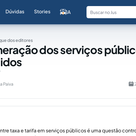
Dúvidas
Stories
IA
Fale com a
ue dos editores
eração dos serviços públi
idos
?
ra Paiva
entre taxa e tarifa em serviços públicos é uma questão contr