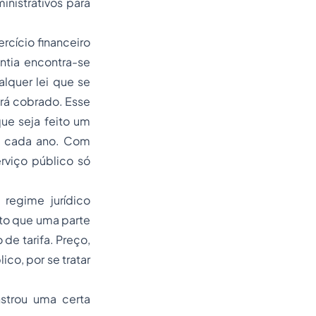
inistrativos
para
rcício financeiro
ntia encontra-se
alquer lei que se
será cobrado. Esse
ue seja feito um
 a cada ano. Com
rviço público só
 regime jurídico
nto que uma parte
de tarifa. Preço,
co, por se tratar
nstrou uma certa