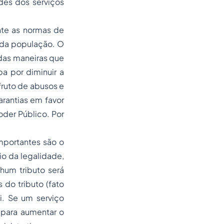
des dos serviços
nte as normas de
a da população. O
 das maneiras que
a por diminuir a
fruto de abusos e
arantias em favor
oder Público. Por
importantes são o
pio da legalidade,
nhum tributo será
 do tributo (fato
i. Se um serviço
 para aumentar o