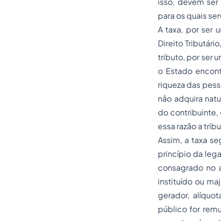
isso, devem ser
para os quais se
A taxa, por ser 
Direito Tributár
tributo, por ser
o Estado encont
riqueza das pess
não adquira natu
do contribuinte,
essa razão a tri
Assim, a taxa se
princípio da lega
consagrado no ar
instituído ou ma
gerador, alíquo
público for remu