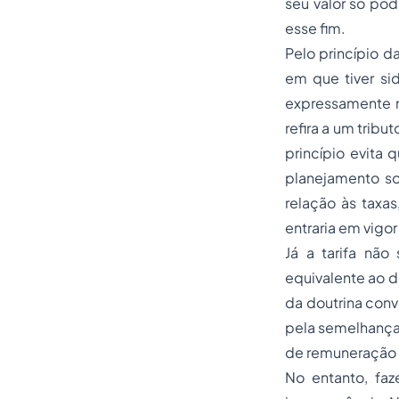
seu valor só pod
esse fim.
Pelo princípio d
em que tiver sid
expressamente na
refira a um tribu
princípio evita 
planejamento so
relação às taxa
entraria em vigor
Já a tarifa não
equivalente ao d
da doutrina conv
pela semelhança 
de remuneração 
No entanto, faz