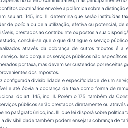
o apenas no Direito Administrativo, mas principalmente no Di
conflitos doutrinários envolve a polêmica sobre a distinção en
em seu art. 145, inc. II, determina que serão instituídas t
er de polícia ou pela utilização, efetiva ou potencial, de 
visíveis, prestados ao contribuinte ou postos a sua disposiç
 estudo, conclui-se que o que distingue o serviço públic
ealizados através da cobrança de outros tributos é a 
 serviço. Isso porque os serviços públicos não específicos 
erados por taxa, mas devem ser custeados por receitas ge
provenientes dos impostos.
z configurada divisibilidade e especificidade de um serv
tível e até óbvia a cobrança de taxa como forma de rem
ucional do art. 145, inc. II. Porém o 175, também da Const
erviços públicos serão prestados diretamente ou através
no parágrafo único, inc. III, que lei disporá sobre política ta
 a divisibilidade também podem ensejar a cobrança de tar