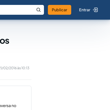
Publicar
Entrar
 IA
Buscar no Jus
cos
21/02/2016 às 10:13
oversa no