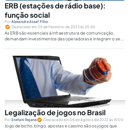
ERB (estações de rádio base):
função social
Por
Alexandre Assaf Filho
Destacado em 05 de Fevereiro de 2023 às 20:50
As ERB são essenciais à infraestrutura de comunicação,
demandam investimentos das operadoras e integram o seu
fundo de comércio.
Legalização de jogos no Brasil
Por
Stefani Rejane
Destacado em 06 de Agosto de 2022 às 15:00
Jogo de bicho, bingo, apostas e cassino são os jogos que