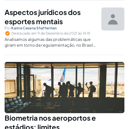
desses sites e serviços. Explicamos essa
questão em nosso artigo hoje.
Aspectos jurídicos dos
esportes mentais
Por
Karina Cesana Shafferman
Destacado em 11 de Dezembro de 2021 às 14:15
Analisamos algumas das problemáticas que
giram em torno da regulamentação, no Brasil,
dos principais esportes mentais e a
importância do PL 5.840/2016 nesse
processo.
Biometria nos aeroportos e
estádios: limites