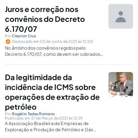
eólicos no Nordeste brasileiro.
Juros e correção nos
convênios do Decreto
6.170/07
Por
Cleyton Cruz
Destacado em 03 de Junho de 2021 às 12:00
No âmbito dos convênios regidos pelo
Decreto 6.170/07, como devem ser cobrados
os valores resultantes de glosas, face a má
aplicação dos recursos, quanto a incidência de
juros moratórios e correção monetária sobre o
Da legitimidade da
valor do prejuízo da série histórica?
incidência de ICMS sobre
operações de extração de
petróleo
Por
Rogério Tadeu Romano
Publicado em 27 de Março de 2021 às 12:29
A Associação Brasileira de Empresas de
Exploração e Produção de Petróleo e Gás
(Abep) ajuizou duas ADIs questionando