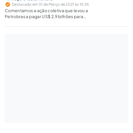
Destacado em 01 de Março de 2021 às 10:55
Comentamos a ação coletiva que levou a
Petrobras a pagar US$ 2,9 bilhões para
encerrar uma disputa judicial com acionistas
nos Estados Unidos em 2018 e a nova batalha
que a estatal parece estar prestes a enfrentar.