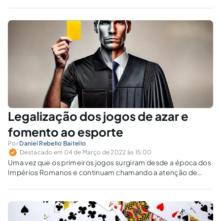
e a posição da sociedade diante ao tema.
Legalização dos jogos de azar e
fomento ao esporte
Por
Daniel Rebello Baitello
Destacado em 04 de Março de 2022 às 15:00
Uma vez que os primeiros jogos surgiram desde a época dos
Impérios Romanos e continuam chamando a atenção de
pessoas até hoje, seja por lazer, esporte ou até fonte de
renda, os jogos são presentes em todas as fases da vida do
ser humano.