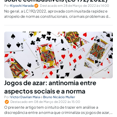
Por
Kiyoshi Harada
Destacado em 28 de Março de 2022 às 14:00
No geral, a LC 192/2022, aprovada com inusitada rapidez e
atropelo de normas constitucionais, cria mais problemas do
que resolve.
Jogos de azar: antinomia entre
aspectos sociais e a norma
Por
Victor Davilan Maia
e
Bruno Nicácio Muller
Destacado em 08 de Março de 2022 às 15:00
O presente artigo tem o intuito de trazer em análise a
discrepância entre a norma que criminaliza os jogos de azar,