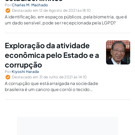
Por
Charles M. Machado
Destacado em 12 de Agosto de 2021 às 18:10
A identificação, em espaços públicos, pela biometria, que é
um dado sensível, pode ser recepcionada pela LGPD?
Exploração da atividade
econômica pelo Estado e a
corrupção
Por
Kiyoshi Harada
Destacado em 31 de Julho de 2021 às 14:10
A corrupção que está arraigada na sociedade
brasileira é um cancro que corrói o tecido
social, gerando uma revolta do público
honesto e pagante, fazendo com que o
cidadão não mais acredite nas instituições do
País