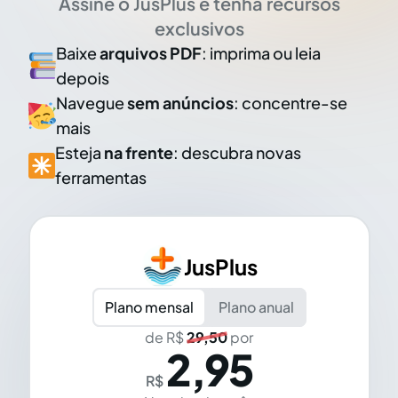
Assine o JusPlus e tenha recursos
exclusivos
Baixe
arquivos PDF
: imprima ou leia
depois
Navegue
sem anúncios
: concentre-se
mais
Esteja
na frente
: descubra novas
ferramentas
JusPlus
Plano mensal
Plano anual
de R$
29,50
por
2,95
R$