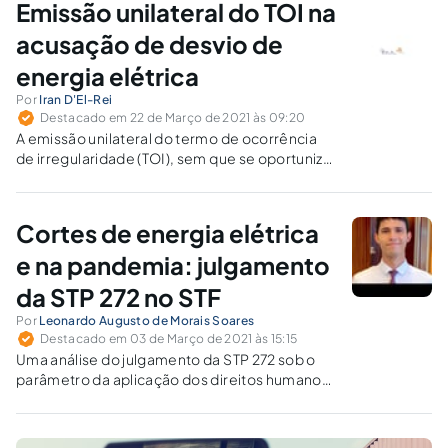
Emissão unilateral do TOI na
acusação de desvio de
energia elétrica
Por
Iran D'El-Rei
Destacado em 22 de Março de 2021 às 09:20
A emissão unilateral do termo de ocorrência
de irregularidade (TOI), sem que se oportunize
o contraditório e a ampla defesa ao
consumidor, fere princípios constitucionais
basilares.
Cortes de energia elétrica
e na pandemia: julgamento
da STP 272 no STF
Por
Leonardo Augusto de Morais Soares
Destacado em 03 de Março de 2021 às 15:15
Uma análise do julgamento da STP 272 sob o
parâmetro da aplicação dos direitos humanos
pelo Supremo Tribunal Federal. Seu papel
como guardião dos interesses coletivos e do
bem comum está sendo bem executado?