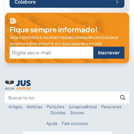
Colabore
Fique sempre informado!
Seja o primeiro a receber nossas novidades exclusivas e
recentes diretamente em sua caixa de entrada.
Inscrever
Artigos
·
Notícias
·
Petições
·
Jurisprudência
·
Pareceres
·
Fale com a IA
Buscar no Jus
Dúvidas
·
Stories
Ajuda
·
Fale conosco