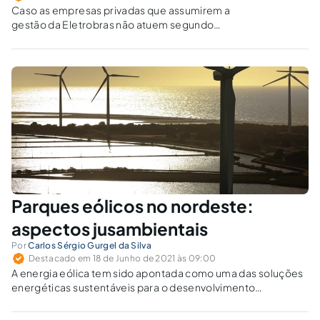
Caso as empresas privadas que assumirem a
gestão da Eletrobras não atuem segundo
ditames do capitalismo humanista, urge que
sejam tomadas medidas pelo poder público,
inclusive com a possibilidade de retomada da
titularidade do serviço público.
Parques eólicos no nordeste:
aspectos jusambientais
Por
Carlos Sérgio Gurgel da Silva
Destacado em 18 de Junho de 2021 às 09:00
A energia eólica tem sido apontada como uma das soluções
energéticas sustentáveis para o desenvolvimento
econômico do país. No presente artigo, abordamos os
aspectos positivos e negativos da implantação de parques