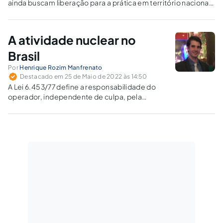
ainda buscam liberação para a prática em território nacional.
Veja os projetos de lei que tramitam no Congresso e as
opiniões dos políticos sobre esse tema.
A atividade nuclear no
Brasil
Por
Henrique Rozim Manfrenato
Destacado em 25 de Maio de 2022 às 14:50
A Lei 6.453/77 define a responsabilidade do
operador, independente de culpa, pela
reparação de dano causado por acidente
nuclear. Diferentemente da Constituição, ela
define qual a variação da teoria objetiva
adotada, quando estipula um rol de
excludentes de responsabilidades. Assim, a
teoria objetiva adotada é com a variação da
teoria do risco.