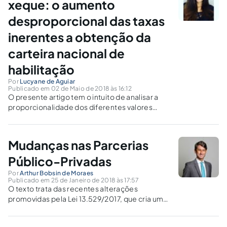
do serviço público.
xeque: o aumento
desproporcional das taxas
inerentes a obtenção da
carteira nacional de
habilitação
Por
Lucyane de Aguiar
Publicado em 02 de Maio de 2018 às 16:12
O presente artigo tem o intuito de analisar a
proporcionalidade dos diferentes valores
relativos às taxas para concessão da CNH
entre os Estados Brasileiros e através de
doutrina e legislação nacional apontar se há
Mudanças nas Parcerias
tratamento isonômico quanto à prestação
Público-Privadas
Por
Arthur Bobsin de Moraes
Publicado em 25 de Janeiro de 2018 às 17:57
O texto trata das recentes alterações
promovidas pela Lei 13.529/2017, que cria um
fundo de financiamento e desenvolvimento
técnico de projetos de concessões e de