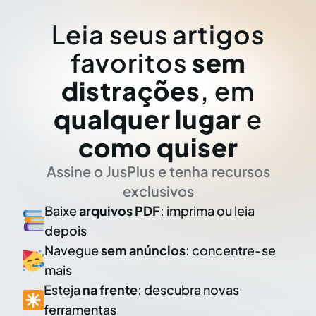
Leia seus artigos
favoritos
sem
distrações
, em
qualquer lugar
e
como quiser
Assine o JusPlus e tenha recursos
exclusivos
Baixe
arquivos PDF
: imprima ou leia
depois
Navegue
sem anúncios
: concentre-se
mais
Esteja
na frente
: descubra novas
ferramentas