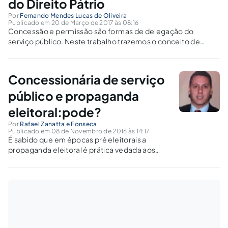
do Direito Pátrio
Por
Fernando Mendes Lucas de Oliveira
Publicado em 20 de Março de 2017 às 08:16
Concessão e permissão são formas de delegação do
serviço público. Neste trabalho trazemos o conceito de
serviço público, traçamos um panorama com as principais
diferenças destas formas de descentralização e do controle
estatal sobre os particulares.
Concessionária de serviço
público e propaganda
eleitoral:pode?
Por
Rafael Zanatta e Fonseca
Publicado em 08 de Novembro de 2016 às 14:17
É sabido que em épocas pré eleitorais a
propaganda eleitoral é prática vedada aos
agentes públicos. Contudo, quanto se trata de
empresa privada delegatária de serviço
público, a princípio pode parecer que tal regra
não se mantém. Receamos não ser o caso.