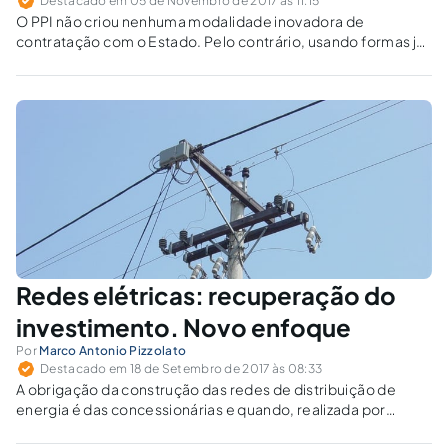
Destacado em 05 de Novembro de 2017 às 11:15
O PPI não criou nenhuma modalidade inovadora de
contratação com o Estado. Pelo contrário, usando formas já
consagradas, organizou uma agenda institucional que
propõe o necessário desenvolvimento de projetos,
principalmente na área de infraestrutura.
Redes elétricas: recuperação do
investimento. Novo enfoque
Por
Marco Antonio Pizzolato
Destacado em 18 de Setembro de 2017 às 08:33
A obrigação da construção das redes de distribuição de
energia é das concessionárias e quando, realizada por
terceiros devem as mesmas, prontamente, ressarcir os