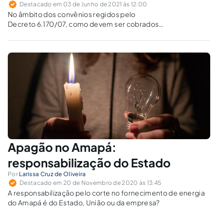
Destacado em 03 de Junho de 2021 às 12:00
No âmbito dos convênios regidos pelo
Decreto 6.170/07, como devem ser cobrados
os valores resultantes de glosas, face a má
aplicação dos recursos, quanto a incidência de
juros moratórios e correção monetária sobre o
valor do prejuízo da série histórica?
Apagão no Amapá:
responsabilização do Estado
Por
Larissa Cruz de Oliveira
Destacado em 20 de Novembro de 2020 às 13:45
A responsabilização pelo corte no fornecimento de energia
do Amapá é do Estado, União ou da empresa?