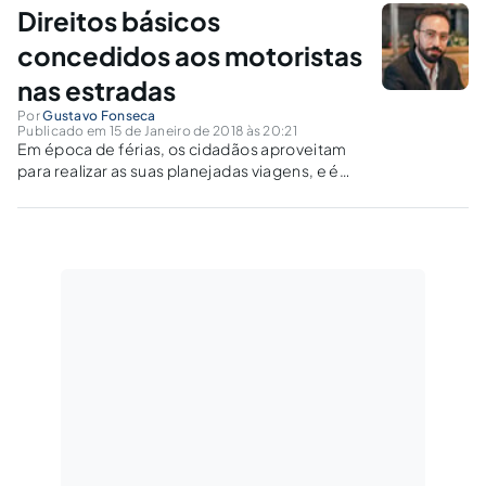
parcerias públicos privadas, ressaltando seus
Direitos básicos
impactos nos municípios.
concedidos aos motoristas
nas estradas
Por
Gustavo Fonseca
Publicado em 15 de Janeiro de 2018 às 20:21
Em época de férias, os cidadãos aproveitam
para realizar as suas planejadas viagens, e é
essencial que os motoristas tenham
consciência de seus direitos e deveres nas
estradas do país.