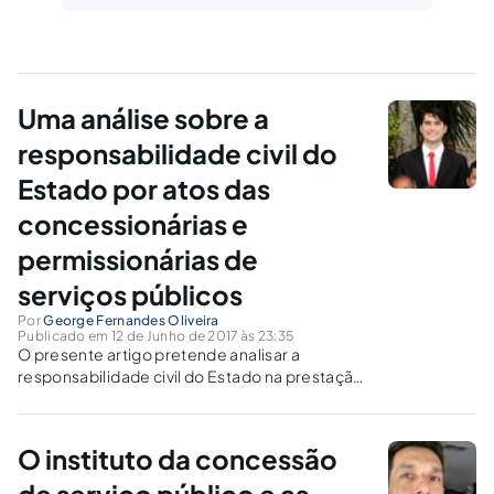
Uma análise sobre a
responsabilidade civil do
Estado por atos das
concessionárias e
permissionárias de
serviços públicos
Por
George Fernandes Oliveira
Publicado em 12 de Junho de 2017 às 23:35
O presente artigo pretende analisar a
responsabilidade civil do Estado na prestação
de serviço público oferecido por suas
concessionárias e permissionárias, buscando
aliar os conceitos presentes na lei, doutrina e
O instituto da concessão
fontes da jurisprudência.
de serviço público e as