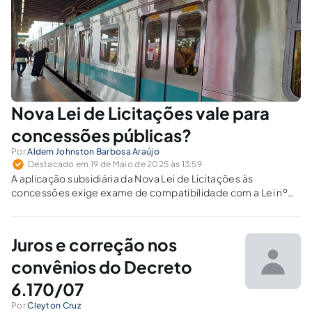
Nova Lei de Licitações vale para
concessões públicas?
Por
Aldem Johnston Barbosa Araújo
Destacado em 19 de Maio de 2025 às 13:59
A aplicação subsidiária da Nova Lei de Licitações às
concessões exige exame de compatibilidade com a Lei nº
8.987/1995. Em caso de lacuna, é possível aplicar o regime
de nulidades da NLGLC?
Juros e correção nos
convênios do Decreto
6.170/07
Por
Cleyton Cruz