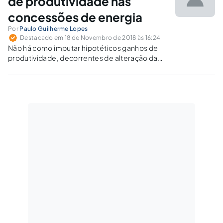
de produtividade nas
concessões de energia
Por
Paulo Guilherme Lopes
Destacado em 18 de Novembro de 2018 às 16:24
Não há como imputar hipotéticos ganhos de
produtividade, decorrentes de alteração da
forma de se computá-los, principalmente com
o recálculo e reponderação de elementos
apurados em momento anterior ao da
elaboração da própria proposta vencedora.