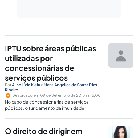
IPTU sobre áreas públicas
utilizadas por
concessionárias de
serviços públicos
Por
Aline Lícia Klein
e
Maria Angélica de Souza Dias
Ribeiro
Destacado em 09 de Setembro de 2018 às 15:00
No caso de concessionárias de serviços
públicos, o fundamento da imunidade
recíproca prevista no art. 150, VI, “a”, da CF/88
para fins de afastar a cobrança de IPTU sobre o
imóvel a ela cedido está vinculado,
O direito de dirigir em
essencialmente, à sua afetação à prestação