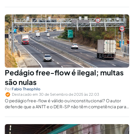
Pedágio free-flow é ilegal; multas
são nulas
Por
Fabio Theophilo
Destacado em 30 de Setembro de 2025 às 22:03
O pedágio free-flow é válido ou inconstitucional? O autor
defende que a ANTT e o DER-SP não têm competência para
multar. Por isso, a cobrança vira mera dívida civil.