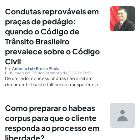
terceiros.
Condutas reprováveis em
praças de pedágio:
quando o Código de
Trânsito Brasileiro
prevalece sobre o Código
Civil
Por
Antonio Luiz Rocha Pirola
Publicado em 03 de Setembro de 2017 às 12:57
De um lado, concessionárias não emitem
documento fiscal e falham na transparência
tributária; de outro, usuários evadem o
pedágio e cometem infração grave de
trânsito. As duas condutas são equivocadas e
Como preparar o habeas
igualmente reprováveis. Saiba mais sobre
isso.
corpus para que o cliente
responda ao processo em
liberdade?