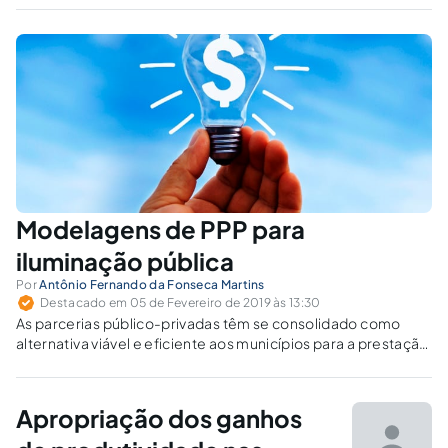
extinção destes não deverá ser tida como a
regra, devendo ser realizada uma prévia
análise da situação econômico-financeira da
empresa.
Modelagens de PPP para
iluminação pública
Por
Antônio Fernando da Fonseca Martins
Destacado em 05 de Fevereiro de 2019 às 13:30
As parcerias público-privadas têm se consolidado como
alternativa viável e eficiente aos municípios para a prestação
dos serviços de iluminação pública. Saiba mais.
Apropriação dos ganhos