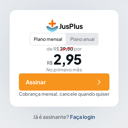
JusPlus
Plano mensal
Plano anual
de R$
29,50
por
2,95
R$
No primeiro mês
Assinar
Cobrança mensal, cancele quando quiser
Já é assinante?
Faça login