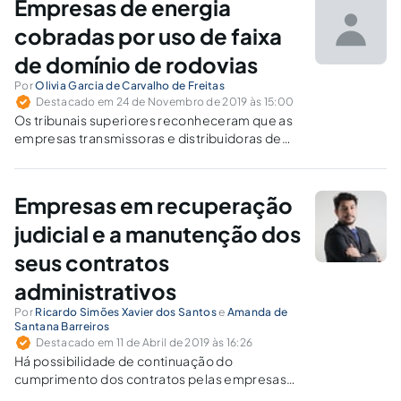
Empresas de energia
cobradas por uso de faixa
de domínio de rodovias
Por
Olivia Garcia de Carvalho de Freitas
Destacado em 24 de Novembro de 2019 às 15:00
Os tribunais superiores reconheceram que as
empresas transmissoras e distribuidoras de
energia estão autorizadas a ocupar as faixas
de domínio de rodovias sem ônus.
Empresas em recuperação
judicial e a manutenção dos
seus contratos
administrativos
Por
Ricardo Simões Xavier dos Santos
e
Amanda de
Santana Barreiros
Destacado em 11 de Abril de 2019 às 16:26
Há possibilidade de continuação do
cumprimento dos contratos pelas empresas
em recuperação judicial, uma vez que a