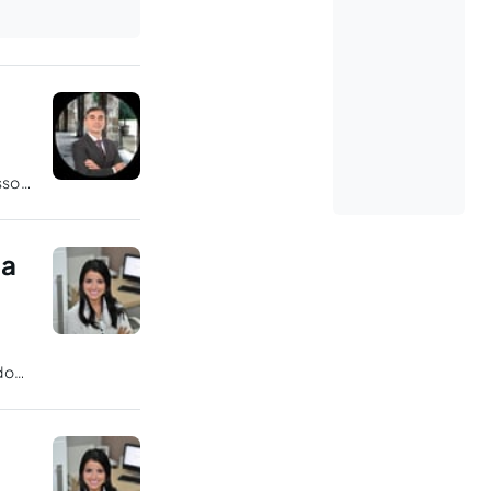
sso,
da
a
do