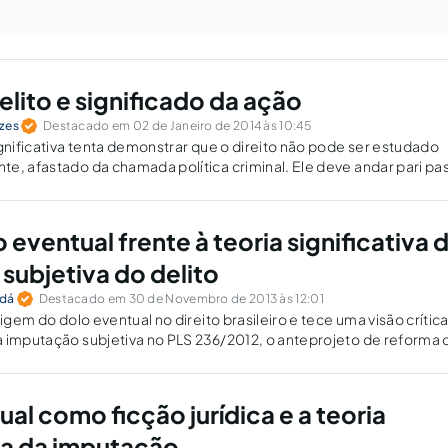
elito e significado da ação
zes
Destacado em 02 de Janeiro de 2014 às 10:45
ignificativa tenta demonstrar que o direito não pode ser estudado
e, afastado da chamada política criminal. Ele deve andar pari pa
o crítico da teoria e da aplicação prática.
 eventual frente à teoria significativa 
subjetiva do delito
udá
Destacado em 30 de Novembro de 2013 às 12:01
rigem do dolo eventual no direito brasileiro e tece uma visão crític
 imputação subjetiva no PLS 236/2012, o anteprojeto de reforma 
eoria significativa da imputação como alternativa.
al como ficção jurídica e a teoria
iva da imputação