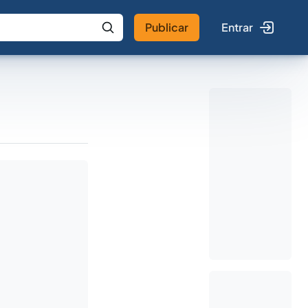
Publicar
Entrar
 IA
Buscar no Jus