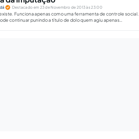
udá
Destacado em 23 de Novembro de 2013 às 23:00
 existe. Funciona apenas como uma ferramenta de controle social
pode continuar punindo a título de dolo quem agiu apenas
.