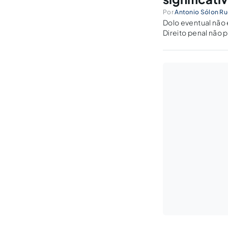
Por
Antonio Sólon R
Dolo eventual não
Direito penal não 
imprudentemente