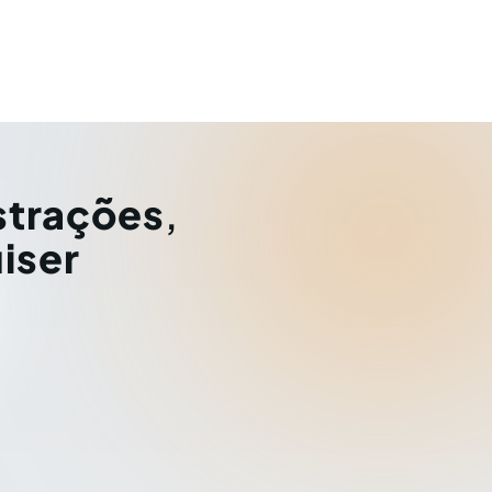
strações
,
iser