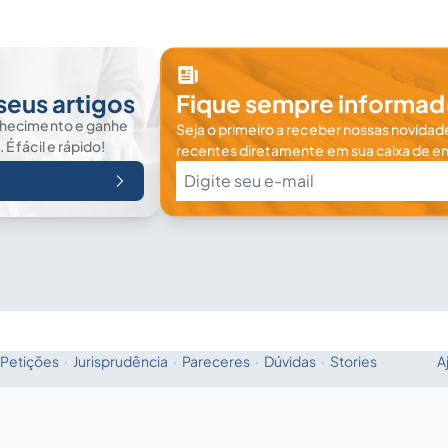
seus artigos
Fique sempre informad
nhecimento e ganhe
Seja o primeiro a receber nossas novidade
 fácil e rápido!
recentes diretamente em sua caixa de en
Petições
·
Jurisprudência
·
Pareceres
·
Dúvidas
·
Stories
A
Fale com a IA