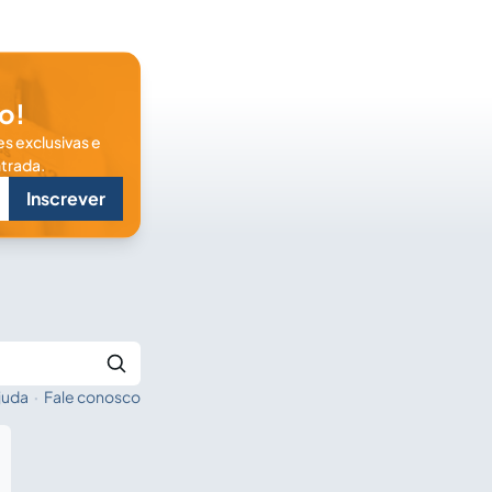
o!
s exclusivas e
trada.
Inscrever
juda
·
Fale conosco
Buscar no Jus