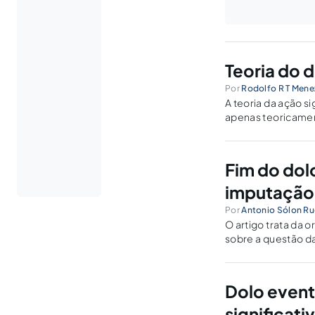
Teoria do d
Por
Rodolfo R T Mene
A teoria da ação s
apenas teoricament
através de um estud
Fim do dolo
imputação 
Por
Antonio Sólon R
O artigo trata da o
sobre a questão da
CP, oferecendo a t
Dolo eventu
significat