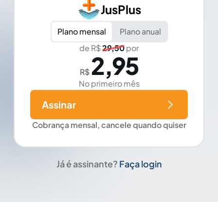
JusPlus
Plano mensal
Plano anual
de R$
29,50
por
2,95
R$
No primeiro mês
Assinar
Cobrança mensal, cancele quando quiser
Já é assinante?
Faça login