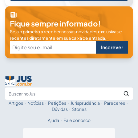
Fique sempre informado!
Seja o primeiro a receber nossas novidades exclusivas e
recentes diretamente em sua caixa de entrada.
Inscrever
Artigos
·
Notícias
·
Petições
·
Jurisprudência
·
Pareceres
·
Fale com a IA
Buscar no Jus
Dúvidas
·
Stories
Ajuda
·
Fale conosco