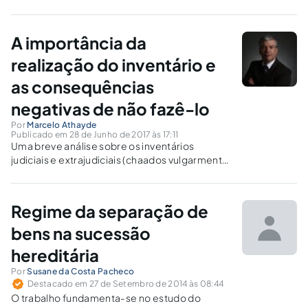
deixados pelo de cujus no momento em que recebe a
meação?
A importância da
realização do inventário e
as consequências
negativas de não fazê-lo
Por
Marcelo Athayde
Publicado em 28 de Junho de 2017 às 17:11
Uma breve análise sobre os inventários
judiciais e extrajudiciais (chaados vulgarmente
de "herança") e o motivo da obrigatoriedade
de sua realização na maioria dos casos.
Regime da separação de
bens na sucessão
hereditária
Por
Susane da Costa Pacheco
Destacado em 27 de Setembro de 2014 às 08:44
O trabalho fundamenta-se no estudo do