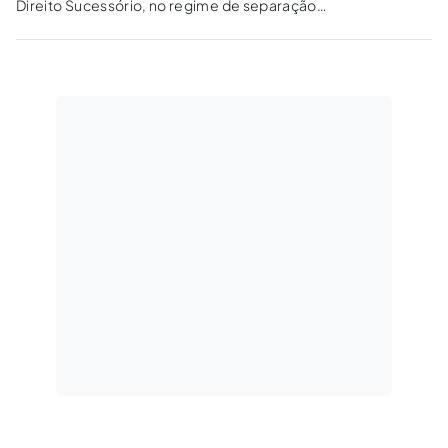
Direito Sucessório, no regime de separação
de bens, na sucessão hereditária, baseando-
se no artigo 1.829 do Código Civil.