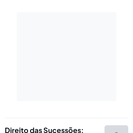
com seriedade durante a transmissão do
acervo hereditário.
Direito das Sucessões: