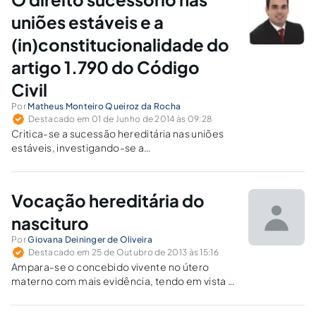
uniões estáveis e a
(in)constitucionalidade do
artigo 1.790 do Código
Civil
Por
Matheus Monteiro Queiroz da Rocha
Destacado em 01 de Junho de 2014 às 09:28
Critica-se a sucessão hereditária nas uniões
estáveis, investigando-se a
constitucionalidade do art. 1.790 do Código
Civil frente o art. 226, §3º, da Constituição.
Vocação hereditária do
nascituro
Por
Giovana Deininger de Oliveira
Destacado em 25 de Outubro de 2013 às 15:16
Ampara-se o concebido vivente no útero
materno com mais evidência, tendo em vista o
conhecimento indubitável da sua presença.
Sua expectativa de direito deve ser tomada