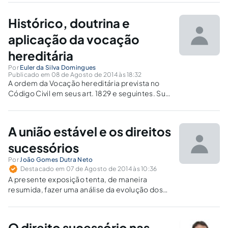
Histórico, doutrina e
aplicação da vocação
hereditária
Por
Euler da Silva Domingues
Publicado em 08 de Agosto de 2014 às 18:32
A ordem da Vocação hereditária prevista no
Código Civil em seus art. 1829 e seguintes. Sua
Origem, como surgiu e como o termo foi
evoluindo e chego até modelo aplicado nos
codigos civis de 1916 e 2002.
A união estável e os direitos
sucessórios
Por
João Gomes Dutra Neto
Destacado em 07 de Agosto de 2014 às 10:36
A presente exposição tenta, de maneira
resumida, fazer uma análise da evolução dos
direitos sucessórios dos companheiros no
Ordenamento Jurídico pátrio.
O direito sucessório nas