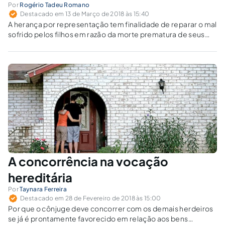
Por
Rogério Tadeu Romano
Destacado em 13 de Março de 2018 às 15:40
A herança por representação tem finalidade de reparar o mal
sofrido pelos filhos em razão da morte prematura de seus
pais, viabilizando, que os netos ou os sobrinhos possam
participar da herança dos avós ou tios.
A concorrência na vocação
hereditária
Por
Taynara Ferreira
Destacado em 28 de Fevereiro de 2018 às 15:00
Por que o cônjuge deve concorrer com os demais herdeiros
se já é prontamente favorecido em relação aos bens