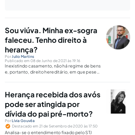
Sou viúva. Minha ex-sogra
faleceu. Tenho direito à
herança?
Por
Julio Martins
Publicado em 08 de Junho de 2021 às 19:16
Inexistindo casamento, não há regime de bens
e, portanto, direito hereditário, em que pese
permanecer hígido o vínculo de afinidade com
a sogra.
Herança recebida dos avós
pode ser atingida por
dívida do pai pré-morto?
Por
Lívia Gouvêa
Destacado em 21 de Setembro de 2020 às 17:50
Analisa-se o entendimento fixado pelo STJ