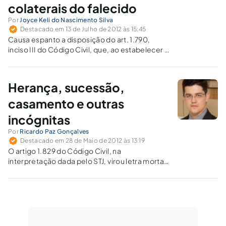
colaterais do falecido
Por
Joyce Keli do Nascimento Silva
Destacado em 13 de Julho de 2012 às 15:45
Causa espanto a disposição do art. 1.790,
inciso III do Código Civil, que, ao estabelecer a
concorrência sucessória entre os parentes
colaterais do falecido e o companheiro
sobrevivente, foi de encontro à Constituição,
Herança, sucessão,
que não explicitou qualquer distinção entre os
tipos de família.
casamento e outras
incógnitas
Por
Ricardo Paz Gonçalves
Destacado em 28 de Maio de 2012 às 13:19
O artigo 1.829 do Código Civil, na
interpretação dada pelo STJ, virou letra morta.
Apesar de não ser inconstitucional, deve ser
desconsiderado a bem da observância dos
princípios e diretrizes teóricas que dão forma
ao sistema jurídico. A nova interpretação dada
a lei tornou mais justos e previsíveis os
comezinhos atos de casar ou herdar.