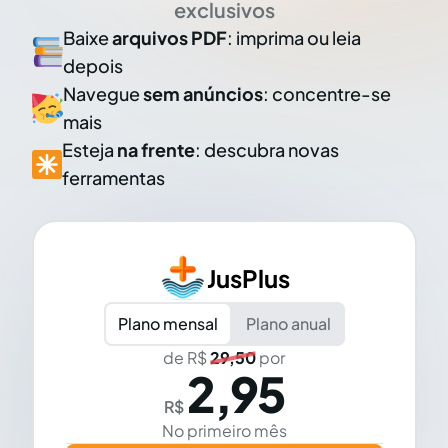
exclusivos
Baixe
arquivos PDF
: imprima ou leia
depois
Navegue
sem anúncios
: concentre-se
mais
Esteja
na frente
: descubra novas
ferramentas
JusPlus
Plano mensal
Plano anual
de R$
29,50
por
2,95
R$
No primeiro mês