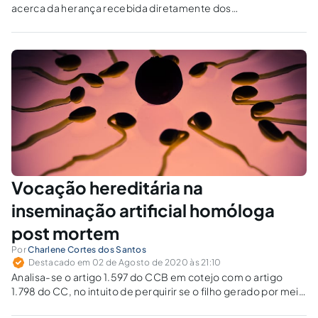
acerca da herança recebida diretamente dos
avós.
Vocação hereditária na
inseminação artificial homóloga
post mortem
Por
Charlene Cortes dos Santos
Destacado em 02 de Agosto de 2020 às 21:10
Analisa-se o artigo 1.597 do CCB em cotejo com o artigo
1.798 do CC, no intuito de perquirir se o filho gerado por meio
da técnica de reprodução homóloga post mortem possui