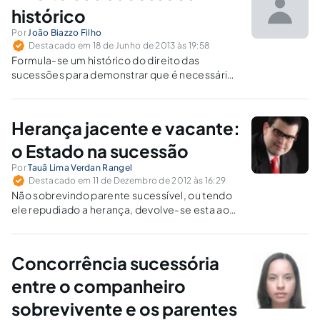
histórico
Por
João Biazzo Filho
Destacado em 18 de Junho de 2013 às 19:58
Formula-se um histórico do direito das
sucessões para demonstrar que é necessária
a reintrodução do Estado na ordem de
vocação hereditária.
Herança jacente e vacante:
o Estado na sucessão
Por
Tauã Lima Verdan Rangel
Destacado em 11 de Dezembro de 2012 às 16:29
Não sobrevindo parente sucessível, ou tendo
ele repudiado a herança, devolve-se esta ao
Estado.
Concorrência sucessória
entre o companheiro
sobrevivente e os parentes