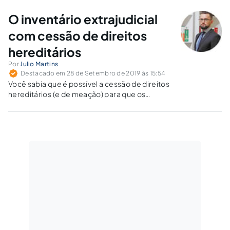
direitos sucessórios.
O inventário extrajudicial
com cessão de direitos
hereditários
Por
Julio Martins
Destacado em 28 de Setembro de 2019 às 15:54
Você sabia que é possível a cessão de direitos
hereditários (e de meação) para que os
herdeiros “vendam” (ou doem) seus direitos,
livrando-se, assim, da necessidade da
realização do inventario?