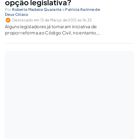
opção legislativa?
Por
Roberta Madeira Quaranta
e
Patrícia Karinne de
Deus Ciríaco
Destacado em 13 de Março de 2012 às 16:33
Alguns legisladores já tomaram iniciativa de
propor reforma ao Código Civil, no entanto,
inúmeras dessas propostas restaram
arquivadas. Espera-se que o PL n° 508/2007
consiga prosseguir e garantir àqueles que
optaram por viver em união estável o que
muitos magistrados já promovem: a igualdade
entre companheiro e cônjuge.