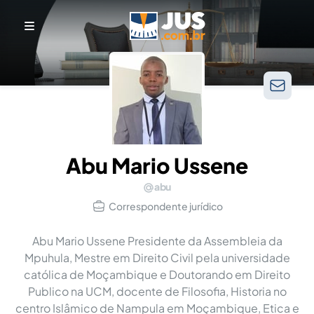
Abu Mario Ussene
abu
Correspondente jurídico
Abu Mario Ussene Presidente da Assembleia da
Mpuhula, Mestre em Direito Civil pela universidade
católica de Moçambique e Doutorando em Direito
Publico na UCM, docente de Filosofia, Historia no
centro Islâmico de Nampula em Moçambique, Etica e