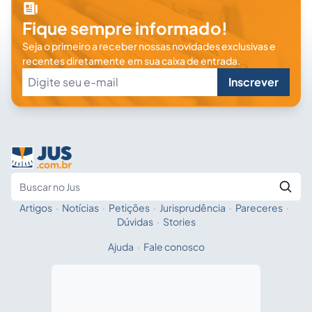
Fique sempre informado!
Seja o primeiro a receber nossas novidades exclusivas e
recentes diretamente em sua caixa de entrada.
Inscrever
Artigos
·
Notícias
·
Petições
·
Jurisprudência
·
Pareceres
·
Fale com a IA
Buscar no Jus
Dúvidas
·
Stories
Ajuda
·
Fale conosco