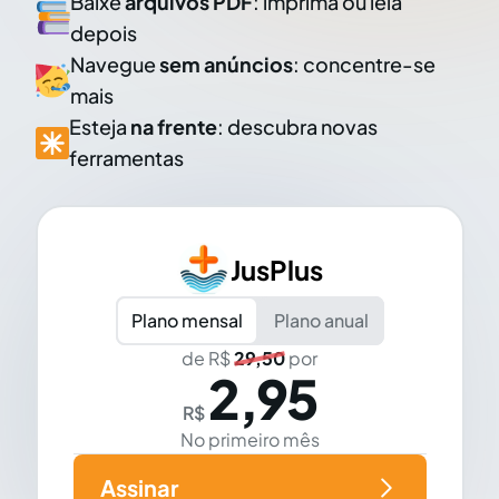
Baixe
arquivos PDF
: imprima ou leia
depois
Navegue
sem anúncios
: concentre-se
mais
Esteja
na frente
: descubra novas
ferramentas
JusPlus
Plano mensal
Plano anual
de R$
29,50
por
2,95
R$
No primeiro mês
Assinar