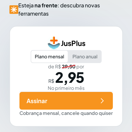
Esteja
na frente
: descubra novas
ferramentas
JusPlus
Plano mensal
Plano anual
de R$
29,50
por
2,95
R$
No primeiro mês
Assinar
Cobrança mensal, cancele quando quiser