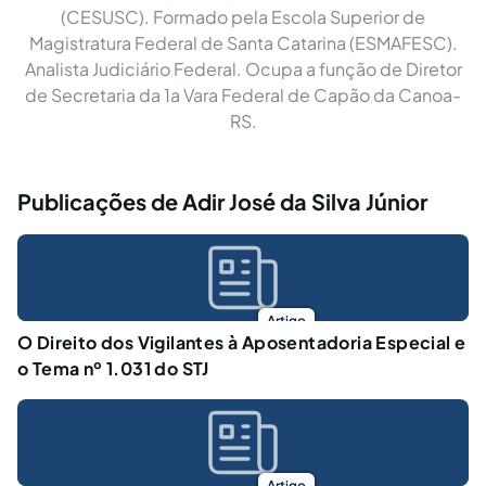
(CESUSC). Formado pela Escola Superior de
Magistratura Federal de Santa Catarina (ESMAFESC).
Analista Judiciário Federal. Ocupa a função de Diretor
de Secretaria da 1a Vara Federal de Capão da Canoa-
RS.
Publicações de Adir José da Silva Júnior
Artigo
O Direito dos Vigilantes à Aposentadoria Especial e
o Tema nº 1.031 do STJ
Artigo