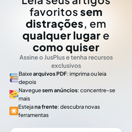
favoritos
sem
distrações
, em
qualquer lugar
e
como quiser
Assine o JusPlus e tenha recursos
exclusivos
Baixe
arquivos PDF
: imprima ou leia
depois
Navegue
sem anúncios
: concentre-se
mais
Esteja
na frente
: descubra novas
ferramentas