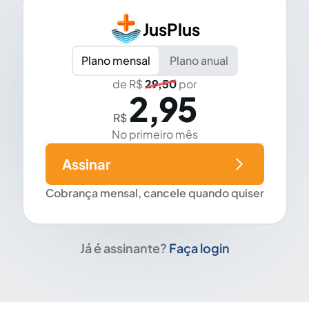
JusPlus
Plano mensal
Plano anual
de R$
29,50
por
2,95
R$
No primeiro mês
Assinar
Cobrança mensal, cancele quando quiser
Já é assinante?
Faça login