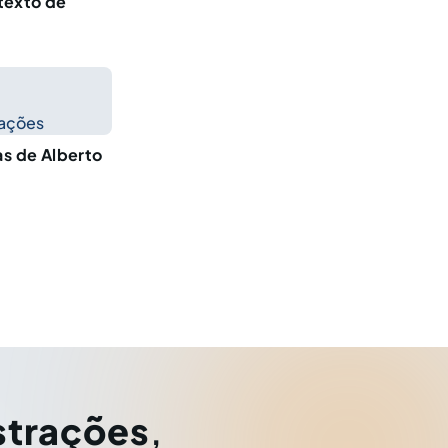
texto de
cações
as de Alberto
strações
,