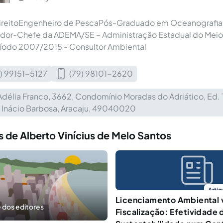
ireitoEngenheiro de PescaPós-Graduado em Oceanografia
ador-Chefe da ADEMA/SE – Administração Estadual do Meio
ríodo 2007/2015 - Consultor Ambiental
) 99151-5127
(79) 98101-2620
Adélia Franco, 3662, Condomínio Moradas do Adriático, Ed. T
, Inácio Barbosa, Aracaju, 49040020
 de Alberto Vinícius de Melo Santos
Artig
Licenciamento Ambiental 
 dos editores
Fiscalização: Efetividade 