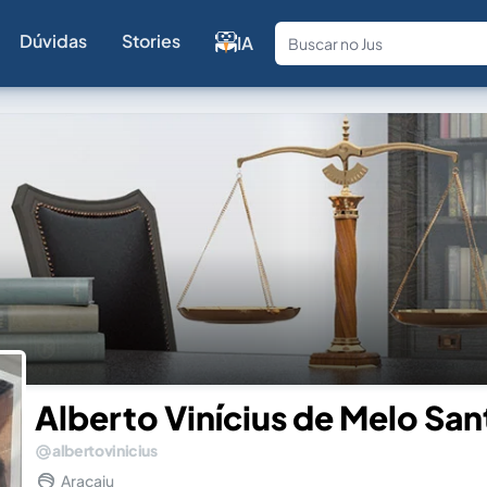
Dúvidas
Stories
IA
Fale com a
Alberto Vinícius de Melo San
albertovinicius
Aracaju