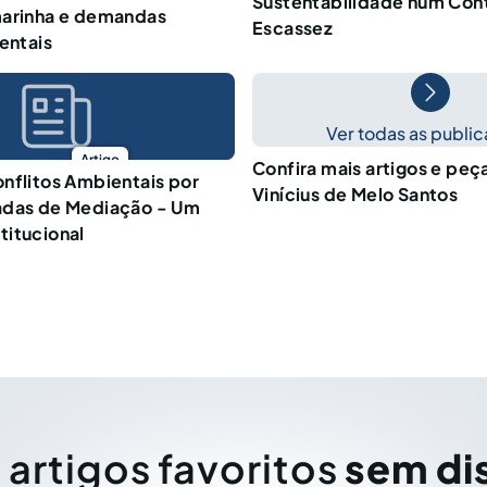
Sustentabilidade num Con
marinha e demandas
Escassez
entais
Ver todas as publi
Artigo
Confira mais artigos e peç
nflitos Ambientais por
Vinícius de Melo Santos
adas de Mediação - Um
titucional
 artigos favoritos
sem di