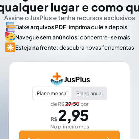
qualquer lugar
e
como qu
Assine o JusPlus e tenha recursos exclusivos
Baixe
arquivos PDF
: imprima ou leia depois
Navegue
sem anúncios
: concentre-se mais
Esteja
na frente
: descubra novas ferramentas
JusPlus
Plano mensal
Plano anual
de R$
29,50
por
2,95
R$
No primeiro mês