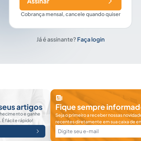
Assinar
Cobrança mensal, cancele quando quiser
Já é assinante?
Faça login
seus artigos
Fique sempre informad
nhecimento e ganhe
Seja o primeiro a receber nossas novidade
 fácil e rápido!
recentes diretamente em sua caixa de en