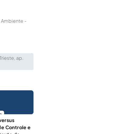
 Ambiente -
rieste, ap.
o
versus
de Controle e