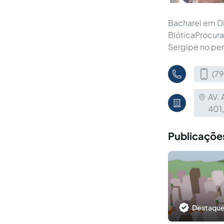
Bacharel em D
BióticaProcur
Sergipe no pe
(79
AV. 
401
Publicações
Destaque