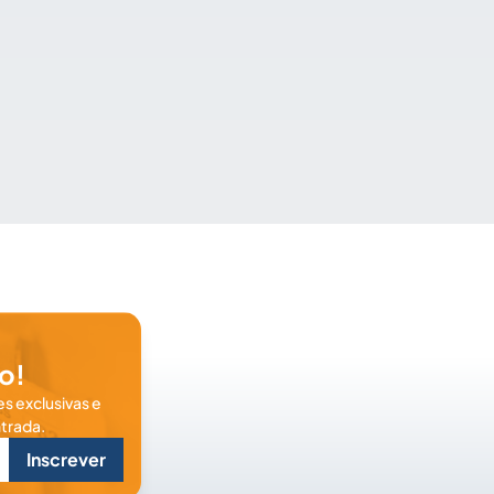
o!
s exclusivas e
trada.
Inscrever