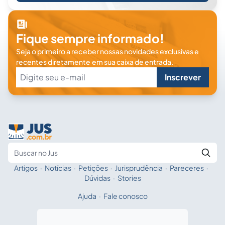
Fique sempre informado!
Seja o primeiro a receber nossas novidades exclusivas e
recentes diretamente em sua caixa de entrada.
Inscrever
Artigos
·
Notícias
·
Petições
·
Jurisprudência
·
Pareceres
·
Fale com a IA
Buscar no Jus
Dúvidas
·
Stories
Ajuda
·
Fale conosco