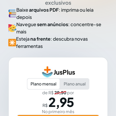
exclusivos
Baixe
arquivos PDF
: imprima ou leia
depois
Navegue
sem anúncios
: concentre-se
mais
Esteja
na frente
: descubra novas
ferramentas
JusPlus
Plano mensal
Plano anual
de R$
29,50
por
2,95
R$
No primeiro mês