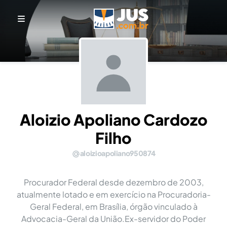
Aloizio Apoliano Cardozo
Filho
aloizioapoliano950874
Procurador Federal desde dezembro de 2003,
atualmente lotado e em exercício na Procuradoria-
Geral Federal, em Brasília, órgão vinculado à
Advocacia-Geral da União.Ex-servidor do Poder