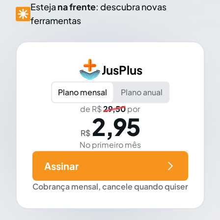
Esteja
na frente
: descubra novas
ferramentas
JusPlus
Plano mensal
Plano anual
de R$
29,50
por
2,95
R$
No primeiro mês
Assinar
Cobrança mensal, cancele quando quiser