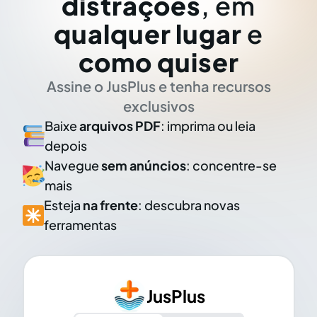
distrações
, em
qualquer lugar
e
como quiser
Assine o JusPlus e tenha recursos
exclusivos
Baixe
arquivos PDF
: imprima ou leia
depois
Navegue
sem anúncios
: concentre-se
mais
Esteja
na frente
: descubra novas
ferramentas
JusPlus