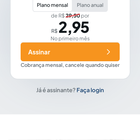
Plano mensal
Plano anual
de R$
29,50
por
2,95
R$
No primeiro mês
Assinar
Cobrança mensal, cancele quando quiser
Já é assinante?
Faça login