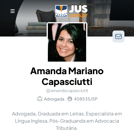
Amanda Mariano
Capasciutti
amandacapasciutti
Advogada
408535/SP
Advogada, Graduada em Letras, Especialista em
Língua Inglesa, Pós-Graduanda em Advocacia
Tributária.