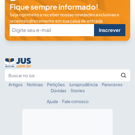
Fique sempre informado!
Seja o primeiro a receber nossas novidades exclusivas e
recentes diretamente em sua caixa de entrada.
Inscrever
Artigos
·
Notícias
·
Petições
·
Jurisprudência
·
Pareceres
·
Fale com a IA
Buscar no Jus
Dúvidas
·
Stories
Ajuda
·
Fale conosco