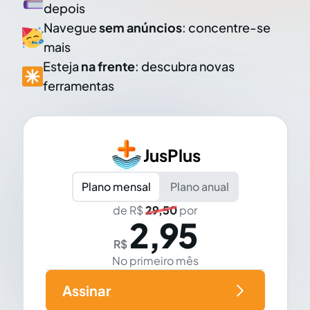
depois
Navegue
sem anúncios
: concentre-se
mais
Esteja
na frente
: descubra novas
ferramentas
JusPlus
Plano mensal
Plano anual
de R$
29,50
por
2,95
R$
No primeiro mês
Assinar