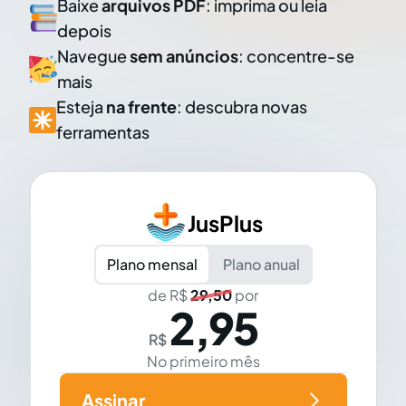
Baixe
arquivos PDF
: imprima ou leia
depois
Navegue
sem anúncios
: concentre-se
mais
Esteja
na frente
: descubra novas
ferramentas
JusPlus
Plano mensal
Plano anual
de R$
29,50
por
2,95
R$
No primeiro mês
Assinar