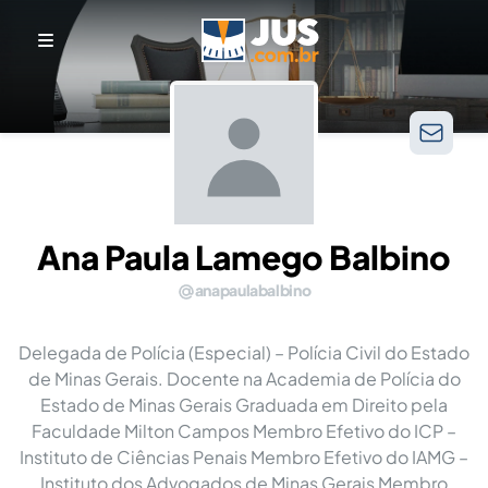
Ana Paula Lamego Balbino
anapaulabalbino
Delegada de Polícia (Especial) – Polícia Civil do Estado
de Minas Gerais. Docente na Academia de Polícia do
Estado de Minas Gerais Graduada em Direito pela
Faculdade Milton Campos Membro Efetivo do ICP –
Instituto de Ciências Penais Membro Efetivo do IAMG –
Instituto dos Advogados de Minas Gerais Membro