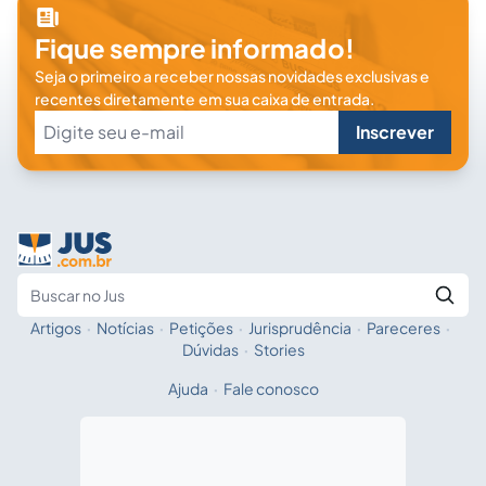
Fique sempre informado!
Seja o primeiro a receber nossas novidades exclusivas e
recentes diretamente em sua caixa de entrada.
Inscrever
Artigos
·
Notícias
·
Petições
·
Jurisprudência
·
Pareceres
·
Fale com a IA
Buscar no Jus
Dúvidas
·
Stories
Ajuda
·
Fale conosco