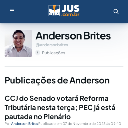
Anderson Brites
andersonbrites
Publicações
7
Publicações de Anderson
CCJ do Senado votará Reforma
Tributária nesta terça; PEC já está
pautada no Plenário
Por
Anderson Brites
Publicado em 07 de Novembro de 2023 às 09:40