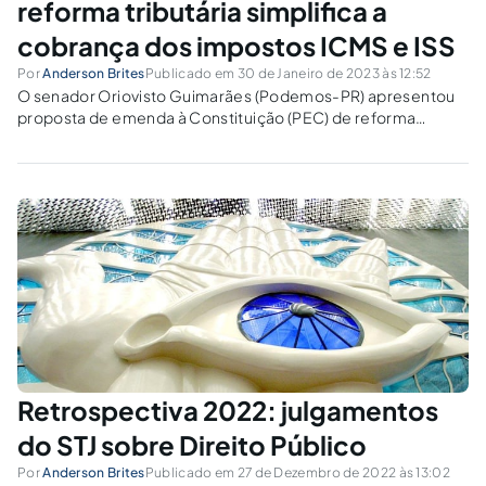
reforma tributária simplifica a
cobrança dos impostos ICMS e ISS
Por
Anderson Brites
Publicado em 30 de Janeiro de 2023 às 12:52
O senador Oriovisto Guimarães (Podemos-PR) apresentou
proposta de emenda à Constituição (PEC) de reforma
tributária com o objetivo de simplificar a cobrança dos
impostos sobre o consumo. Com a PEC 46/2022, que foi
subscrita por outros 36 senadores, o parlamentar...
Retrospectiva 2022: julgamentos
do STJ sobre Direito Público
Por
Anderson Brites
Publicado em 27 de Dezembro de 2022 às 13:02