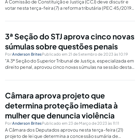
A Comissão de Constituição e Justiça (CCJ) deve discutir e
votar nesta terça-feira (7) a reforma tributária (PEC 45/2019).
A expectativa é que o relatório do senador Eduardo Braga
(MDB-AM) seja aprovado e enviado ao Plenário para ser
analisado na...
3ª Seção do STJ aprova cinco novas
súmulas sobre questões penais
Por
Anderson Brites
Publicado em 21 de Setembro de 2023 às 10:19
"A 3ª Seção do Superior Tribunal de Justiça, especializada em
direito penal, aprovou cinco novas súmulas na sessão desta
quarta-feira (13/9)", Anderson Brites.Os enunciados
resumem entendimentos consolidados nos julgamentos e
servem para a orientação da comunidade jurídica a respeito
da...
Câmara aprova projeto que
determina proteção imediata à
mulher que denuncia violência
Por
Anderson Brites
Publicado em 23 de Março de 2023 às 11:11
A Câmara dos Deputados aprovou nesta terça-feira (21)
projeto de lei que determina a concessão sumária de