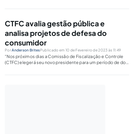
medidas protetivas de urgência às mulheres a partir da
denúncia a qualquer autoridade policial ou a partir de
alegações escritas.O Projeto de Lei...
CTFC avalia gestão pública e
analisa projetos de defesa do
consumidor
Por
Anderson Brites
Publicado em 10 de Fevereiro de 2023 às 11:49
“Nos próximos dias a Comissão de Fiscalização e Controle
(CTFC) elegerá seu novo presidente para um período de dois
anos. Depois dessa escolha, os parlamentares começarão a
apreciar as 49 matérias que aguardam o parecer do
colegiado”, Anderson Brites.Responsável pela...