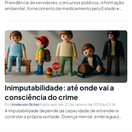
Previdência de servidores, concursos públicos, informação
ambiental, fornecimento de medicamento pelo Estado e
exame toxicológico para motoristas foram os julgamentos
de maior repercussão em 2022 no STJ.
Inimputabilidade: até onde vai a
consciência do crime
Por
Anderson Brites
Publicado em 22 de Janeiro de 2015 às 01:16
A imputabilidade depende da capacidade de entender e
controlar a própria vontade. Doença mental, embriaguez
fortuita e menoridade excluem a culpa — mas e a semi-
imputabilidade, reduz a pena?