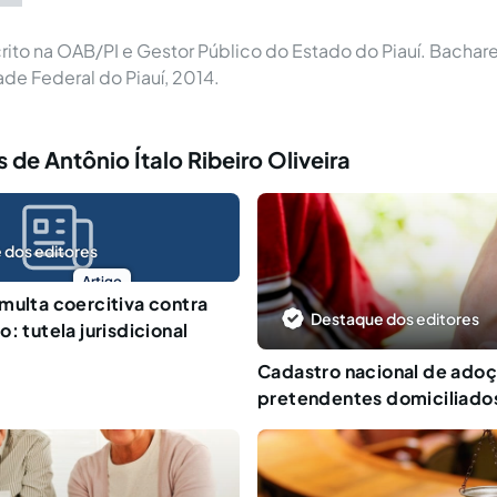
ito na OAB/PI e Gestor Público do Estado do Piauí. Bachare
ade Federal do Piauí, 2014.
 de Antônio Ítalo Ribeiro Oliveira
 dos editores
Artigo
multa coercitiva contra
Destaque dos editores
: tutela jurisdicional
Cadastro nacional de ado
pretendentes domiciliados