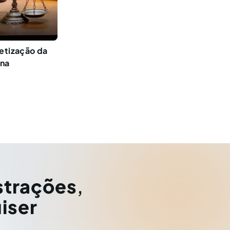
retização da
ana
strações
,
iser