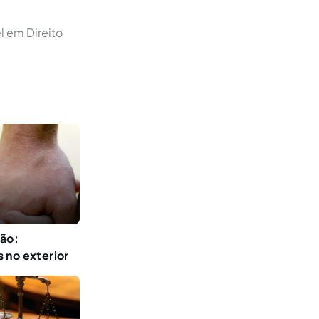
l em Direito
ção:
 no exterior