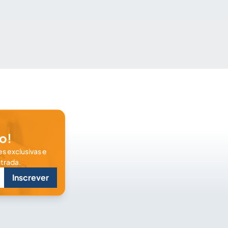
o!
s exclusivas e
trada.
Inscrever