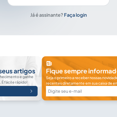
Já é assinante?
Faça login
seus artigos
Fique sempre informad
nhecimento e ganhe
Seja o primeiro a receber nossas novidade
 fácil e rápido!
recentes diretamente em sua caixa de en