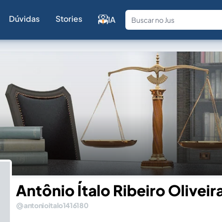
Dúvidas
Stories
IA
Fale com a
Antônio Ítalo Ribeiro Oliveir
antonioitalo1416180