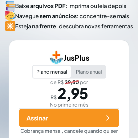
Baixe
arquivos PDF
: imprima ou leia depois
Navegue
sem anúncios
: concentre-se mais
Esteja
na frente
: descubra novas ferramentas
JusPlus
Plano mensal
Plano anual
de R$
29,50
por
2,95
R$
No primeiro mês
Assinar
Cobrança mensal, cancele quando quiser