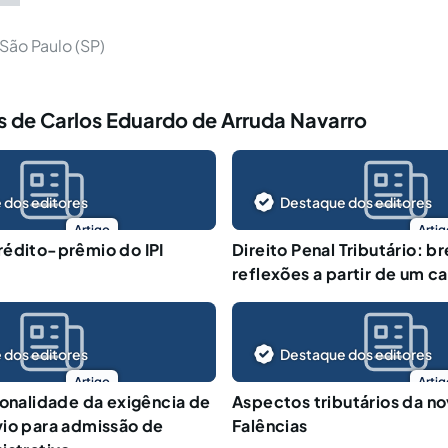
ão Paulo (SP)
s de Carlos Eduardo de Arruda Navarro
 dos editores
Destaque dos editores
Artigo
Artig
rédito-prêmio do IPI
Direito Penal Tributário: b
reflexões a partir de um c
 dos editores
Destaque dos editores
Artigo
Artig
ionalidade da exigência de
Aspectos tributários da no
vio para admissão de
Falências