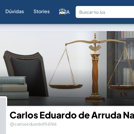
Dúvidas
Stories
IA
Fale com a
Carlos Eduardo de Arruda N
carloseduardo956766