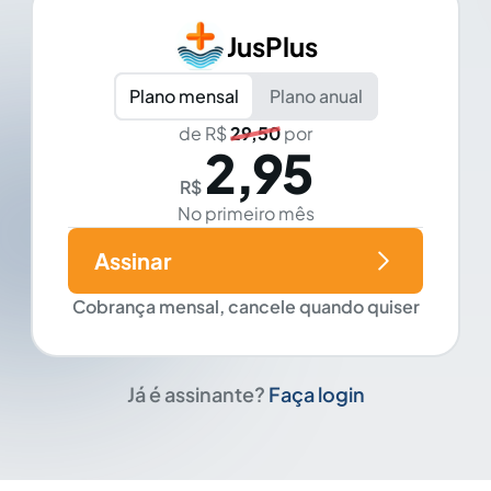
JusPlus
Plano mensal
Plano anual
de R$
29,50
por
2,95
R$
No primeiro mês
Assinar
Cobrança mensal, cancele quando quiser
Já é assinante?
Faça login