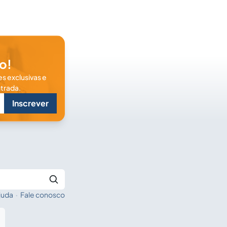
o!
s exclusivas e
trada.
Inscrever
juda
·
Fale conosco
Buscar no Jus