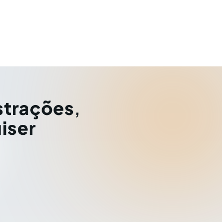
strações
,
iser