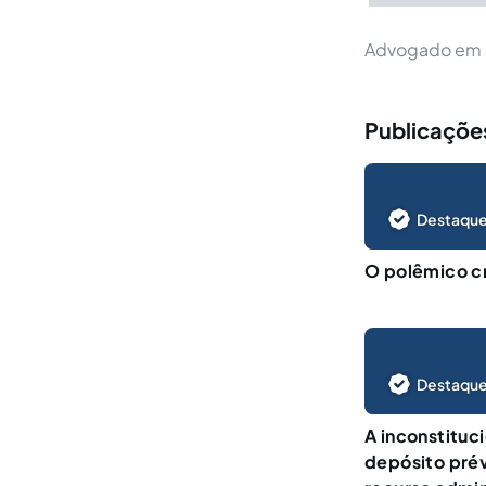
Advogado em S
Publicaçõe
Destaque
O polêmico c
Destaque
A inconstituc
depósito pré