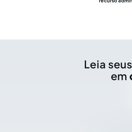
recurso admin
Leia seus
em