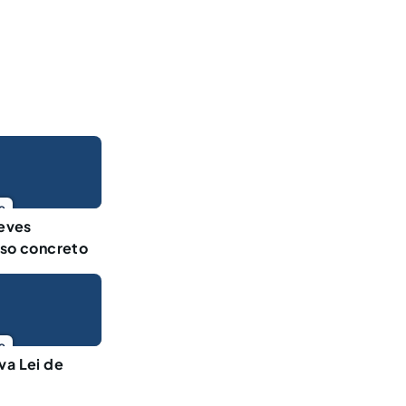
o
reves
aso concreto
o
va Lei de