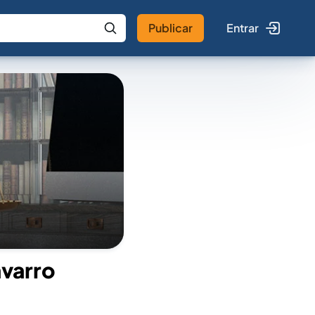
Publicar
Entrar
 IA
Buscar no Jus
avarro