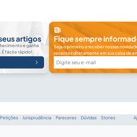
seus artigos
Fique sempre informad
nhecimento e ganhe
Seja o primeiro a receber nossas novidade
 fácil e rápido!
recentes diretamente em sua caixa de en
Petições
·
Jurisprudência
·
Pareceres
·
Dúvidas
·
Stories
A
Fale com a IA