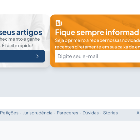
seus artigos
Fique sempre informad
nhecimento e ganhe
Seja o primeiro a receber nossas novidade
 fácil e rápido!
recentes diretamente em sua caixa de en
Petições
·
Jurisprudência
·
Pareceres
·
Dúvidas
·
Stories
A
Fale com a IA