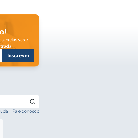
o!
s exclusivas e
trada.
Inscrever
juda
·
Fale conosco
Buscar no Jus