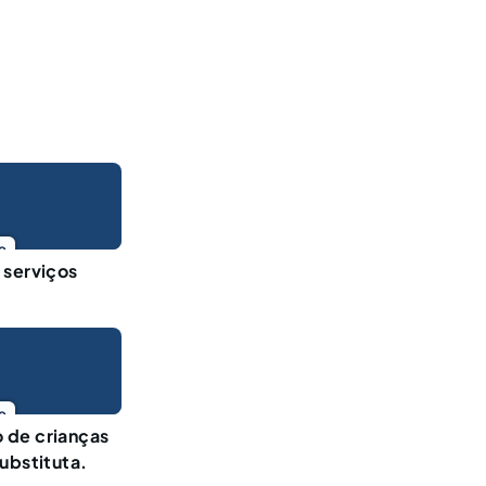
o
 serviços
o
 de crianças
ubstituta.