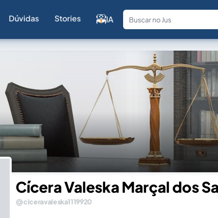
Dúvidas
Stories
IA
Fale com a
Cícera Valeska Marçal dos S
ciceravaleska1119920