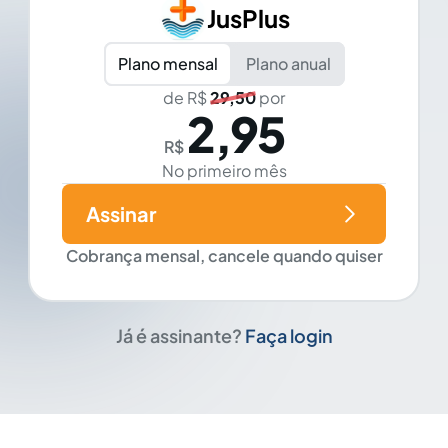
JusPlus
Plano mensal
Plano anual
de R$
29,50
por
2,95
R$
No primeiro mês
Assinar
Cobrança mensal, cancele quando quiser
Já é assinante?
Faça login