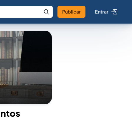
Publicar
Entrar
 IA
Buscar no Jus
antos