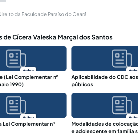
ireito da Faculdade Paraíso do Ceará
 de Cícera Valeska Marçal dos Santos
Artigo
Artig
de (Lei Complementar nº
Aplicabilidade do CDC aos
maio 1990)
públicos
Artigo
Artig
a Lei Complementar n°
Modalidades de colocação
e adolescente em família s