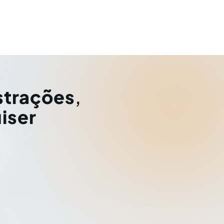
strações
,
iser