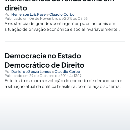
direito
Por
Hemerson Luiz Pase
e
Claudio Corbo
Publicado em 06 de Novembro de 2015 às 08:56
A existência de grandes contingentes populacionais em
situação de privação econômica e social invariavelmente
revela um sistema político ineficiente no sentido de
incorporar o conjunto da população à cidadania limitando a
accountability vertical.
Democracia no Estado
Democrático de Direito
Por
Daniel de Souza Lemos
e
Claudio Corbo
Publicado em 29 de Outubro de 2014 às 13:19
Este texto explora a evolução do conceito de democracia e
a situação atual da política brasileira, com relação ao tema.