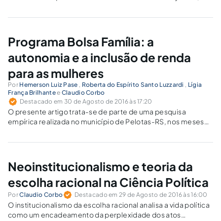
ganhador do Prêmio Nobel de Economia de 1998, o IDH
pretende ser uma medida geral, sintética, do
desenvolvimento humano.
Programa Bolsa Família: a
autonomia e a inclusão de renda
para as mulheres
Por
Hemerson Luiz Pase
,
Roberta do Espírito Santo Luzzardi
,
Lígia
França Brilhante
e
Claudio Corbo
Destacado em 30 de Agosto de 2016 às 17:20
O presente artigo trata-se de parte de uma pesquisa
empírica realizada no município de Pelotas-RS, nos meses
de julho e agosto de 2015, de forma específica, relacionando
a influência do Programa Bolsa Família no papel das
mulheres na sociedade.
Neoinstitucionalismo e teoria da
escolha racional na Ciência Política
Por
Claudio Corbo
Destacado em 29 de Agosto de 2016 às 16:00
O institucionalismo da escolha racional analisa a vida política
como um encadeamento da perplexidade dos atos