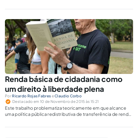
coletivos. Para esta corrente, as instituições só existem
graças ao embate entre as forças da sociedade.
Renda básica de cidadania como
um direito à liberdade plena
Por
Ricardo Rojas Fabres
e
Claudio Corbo
Destacado em 10 de Novembro de 2015 às 15:21
Este trabalho problematiza teoricamente em que alcance
uma política pública redistributiva de transferência de renda
condicionada e focalizada é capaz de incorporar os
segmentos sociais excluídos à cidadania e à justiça.