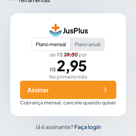
JusPlus
Plano mensal
Plano anual
de R$
29,50
por
2,95
R$
No primeiro mês
Assinar
Cobrança mensal, cancele quando quiser
Já é assinante?
Faça login