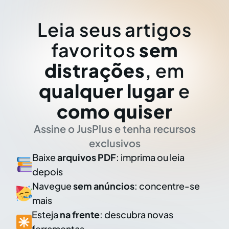
Leia seus artigos
favoritos
sem
distrações
, em
qualquer lugar
e
como quiser
Assine o JusPlus e tenha recursos
exclusivos
Baixe
arquivos PDF
: imprima ou leia
depois
Navegue
sem anúncios
: concentre-se
mais
Esteja
na frente
: descubra novas
ferramentas