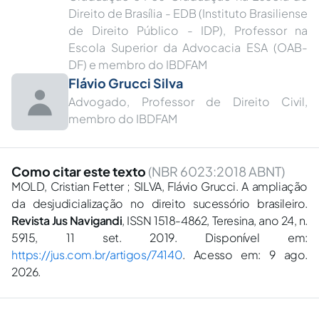
Direito de Brasília - EDB (Instituto Brasiliense
de Direito Público - IDP), Professor na
Escola Superior da Advocacia ESA (OAB-
DF) e membro do IBDFAM
Flávio Grucci Silva
Advogado, Professor de Direito Civil,
membro do IBDFAM
Como citar este texto
(NBR 6023:2018 ABNT)
MOLD, Cristian Fetter ; SILVA, Flávio Grucci. A ampliação
da desjudicialização no direito sucessório brasileiro.
Revista Jus Navigandi
, ISSN 1518-4862, Teresina, ano 24, n.
5915, 11 set. 2019. Disponível em:
https://jus.com.br/artigos/74140
. Acesso em: 9 ago.
2026.