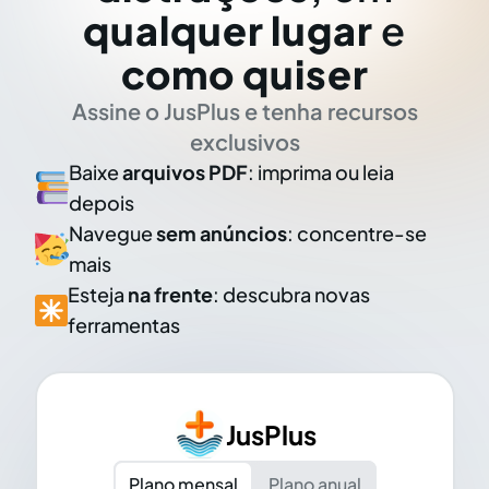
qualquer lugar
e
como quiser
Assine o JusPlus e tenha recursos
exclusivos
Baixe
arquivos PDF
: imprima ou leia
depois
Navegue
sem anúncios
: concentre-se
mais
Esteja
na frente
: descubra novas
ferramentas
JusPlus
Plano mensal
Plano anual