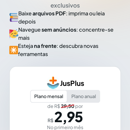
exclusivos
Baixe
arquivos PDF
: imprima ou leia
depois
Navegue
sem anúncios
: concentre-se
mais
Esteja
na frente
: descubra novas
ferramentas
JusPlus
Plano mensal
Plano anual
de R$
29,50
por
2,95
R$
No primeiro mês