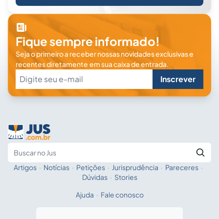
Fique sempre informado!
Seja o primeiro a receber nossas novidades exclusivas e
recentes diretamente em sua caixa de entrada.
Inscrever
Artigos
·
Notícias
·
Petições
·
Jurisprudência
·
Pareceres
·
Fale com a IA
Buscar no Jus
Dúvidas
·
Stories
Ajuda
·
Fale conosco