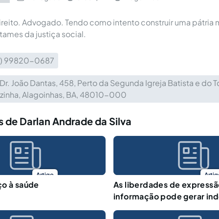
reito. Advogado. Tendo como intento construir uma pátria m
tames da justiça social.
5) 99820-0687
Dr. João Dantas, 458, Perto da Segunda Igreja Batista e do T
ezinha, Alagoinhas, BA, 48010-000
 de Darlan Andrade da Silva
Artigo
Artig
ço à saúde
As liberdades de expressã
informação pode gerar in