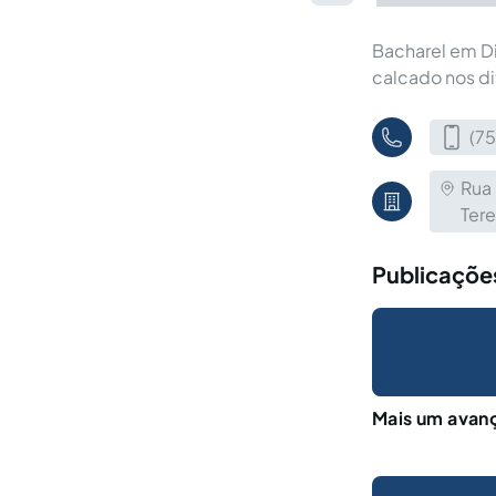
Bacharel em Di
calcado nos di
(7
Rua 
Ter
Publicações
Mais um avan