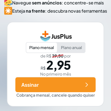
Navegue
sem anúncios
: concentre-se mais
Esteja
na frente
: descubra novas ferramentas
JusPlus
Plano mensal
Plano anual
de R$
29,50
por
2,95
R$
No primeiro mês
Assinar
Cobrança mensal, cancele quando quiser