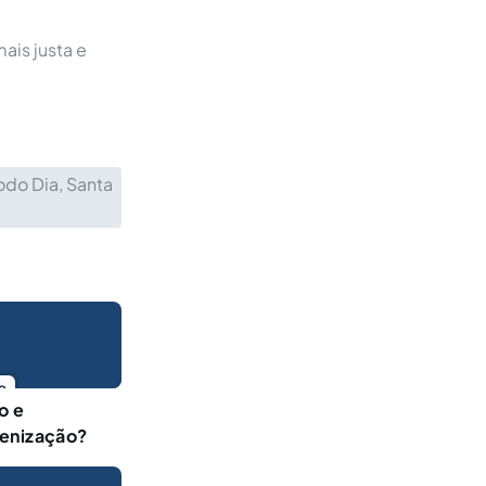
ais justa e
odo Dia, Santa
o
o e
denização?