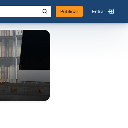
Publicar
Entrar
 IA
Buscar no Jus