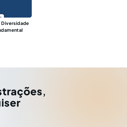
o
 Diversidade
undamental
strações
,
iser