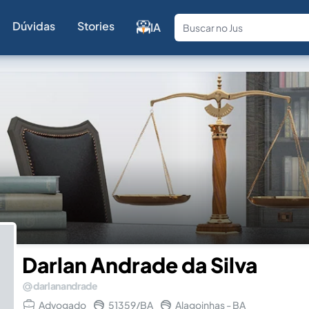
Dúvidas
Stories
IA
Fale com a
Darlan Andrade da Silva
darlanandrade
Advogado
51359/BA
Alagoinhas - BA