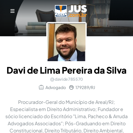
Davi de Lima Pereira da Silva
davide785570
Advogado
179289/RJ
Procurador-Geral do Município de Areal/RJ;
Especialista em Direito Administrativo; Fundador e
sócio licenciado do Escritório "Lima, Pacheco & Arruda
Advogados Associados"; Pós-Graduando em Direito
Constitucional, Direito Tributário, Direito Ambiental,