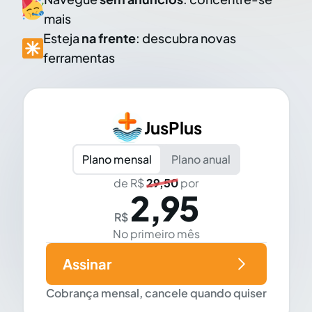
mais
Esteja
na frente
: descubra novas
ferramentas
JusPlus
Plano mensal
Plano anual
de R$
29,50
por
2,95
R$
No primeiro mês
Assinar
Cobrança mensal, cancele quando quiser