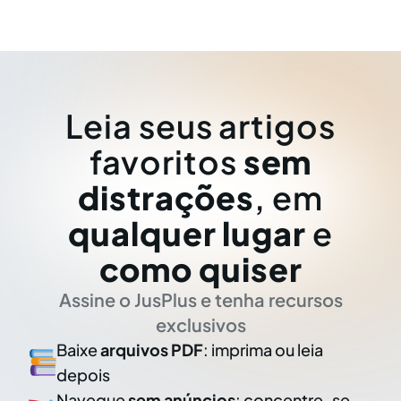
Leia seus artigos
favoritos
sem
distrações
, em
qualquer lugar
e
como quiser
Assine o JusPlus e tenha recursos
exclusivos
Baixe
arquivos PDF
: imprima ou leia
depois
Navegue
sem anúncios
: concentre-se