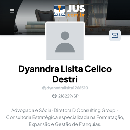
Dyanndra Lisita Celico
Destri
dyanndralisita1266510
218229/SP
Advogada e Sócia-Diretora D Consulting Group -
Consultoria Estratégica especializada na Formatação,
Expansão e Gestão de Franquias.