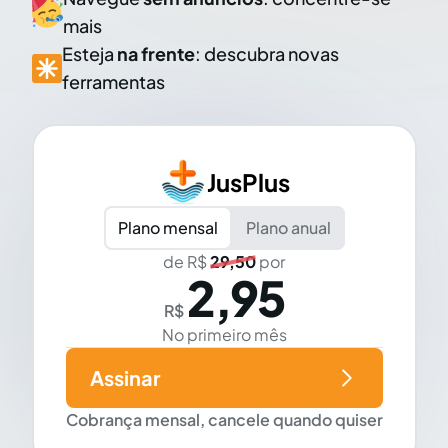
mais
Esteja
na frente
: descubra novas
ferramentas
JusPlus
Plano mensal
Plano anual
de R$
29,50
por
2,95
R$
No primeiro mês
Assinar
Cobrança mensal, cancele quando quiser