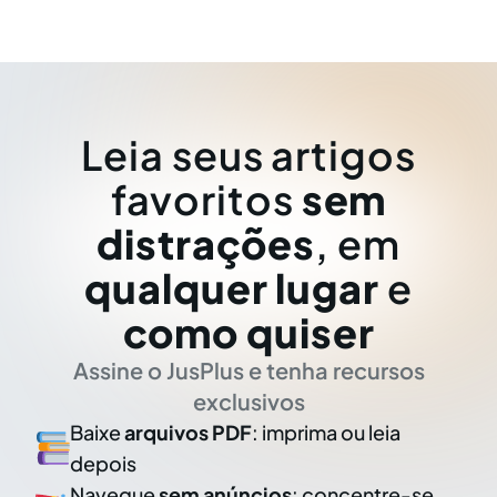
Leia seus artigos
favoritos
sem
distrações
, em
qualquer lugar
e
como quiser
Assine o JusPlus e tenha recursos
exclusivos
Baixe
arquivos PDF
: imprima ou leia
depois
Navegue
sem anúncios
: concentre-se