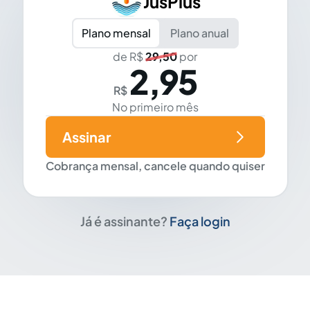
JusPlus
Plano mensal
Plano anual
de R$
29,50
por
2,95
R$
No primeiro mês
Assinar
Cobrança mensal, cancele quando quiser
Já é assinante?
Faça login