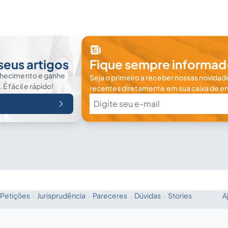
seus artigos
Fique sempre informad
nhecimento e ganhe
Seja o primeiro a receber nossas novidade
 fácil e rápido!
recentes diretamente em sua caixa de en
Petições
·
Jurisprudência
·
Pareceres
·
Dúvidas
·
Stories
A
Fale com a IA