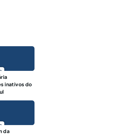
o
ria
s inativos do
ul
o
m da