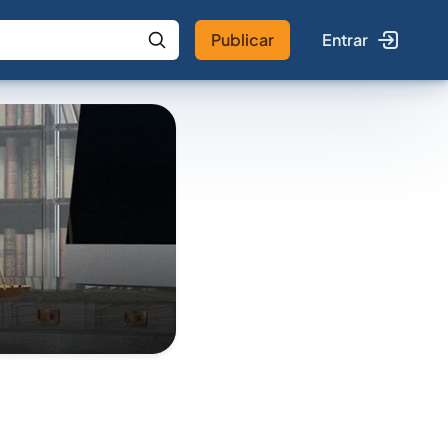
Publicar
Entrar
 IA
Buscar no Jus