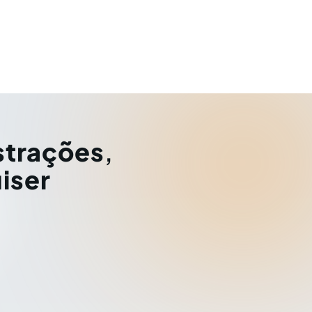
strações
,
iser