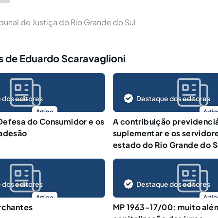
ibunal de Justiça do Rio Grande do Sul
s de Eduardo Scaravaglioni
 dos editores
Destaque dos editores
Artigo
Artig
Defesa do Consumidor e os
A contribuição previdenciá
 adesão
suplementar e os servidore
estado do Rio Grande do S
 dos editores
Destaque dos editores
Artigo
Artig
rchantes
MP 1963-17/00: muito alé