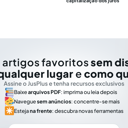
capitalização dos juros
 artigos favoritos
sem di
qualquer lugar
e
como qu
Assine o JusPlus e tenha recursos exclusivos
Baixe
arquivos PDF
: imprima ou leia depois
Navegue
sem anúncios
: concentre-se mais
Esteja
na frente
: descubra novas ferramentas