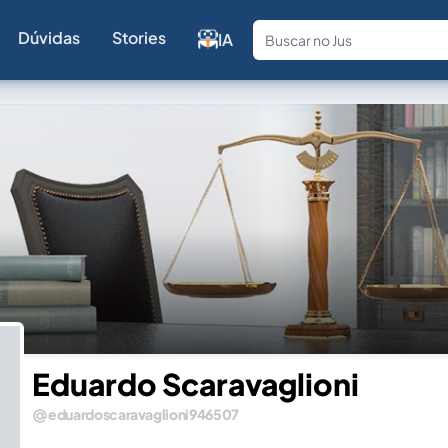
Dúvidas
Stories
IA
Fale com a
Eduardo Scaravaglioni
eduardoscaravaglioni946507