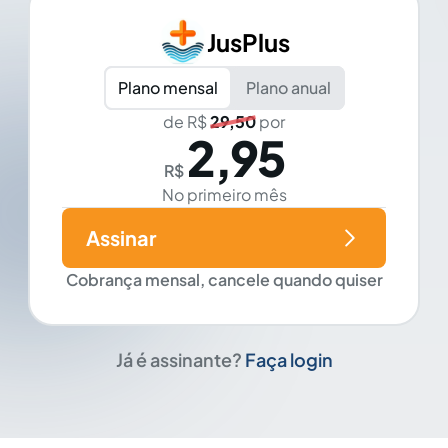
JusPlus
Plano mensal
Plano anual
de R$
29,50
por
2,95
R$
No primeiro mês
Assinar
Cobrança mensal, cancele quando quiser
Já é assinante?
Faça login