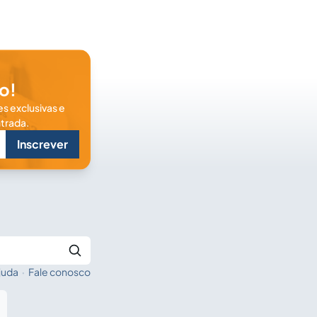
o!
s exclusivas e
trada.
Inscrever
juda
·
Fale conosco
Buscar no Jus