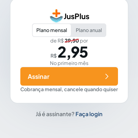
JusPlus
Plano mensal
Plano anual
de R$
29,50
por
2,95
R$
No primeiro mês
Assinar
Cobrança mensal, cancele quando quiser
Já é assinante?
Faça login