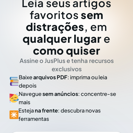
Leia seus artigos
favoritos
sem
distrações
, em
qualquer lugar
e
como quiser
Assine o JusPlus e tenha recursos
exclusivos
Baixe
arquivos PDF
: imprima ou leia
depois
Navegue
sem anúncios
: concentre-se
mais
Esteja
na frente
: descubra novas
ferramentas