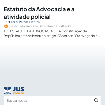
num determinado contexto histórico. Deste modo,…
Estatuto da Advocacia e a
atividade policial
Por
Eliezer Pereira Martins
Destacado em 23 de Dezembro de 1998 às 00:00
1. O ESTATUTO DA ADVOCACIA A Constituição da
República estabeleceu no artigo 133 verbis: "O advogado é
indispensável à administração da justiça, sendo inviolável por
seus atos e manifestações no exercício da profissão, nos
limites da lei" (1). Ora, a…