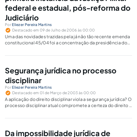
federal e estadual, pós-reforma do
Judiciário
Por
Eliezer Pereira Martins
Destacado em 09 de Julho de 2006 às 00:00
Uma das novidades trazidas pela já não tão recente emenda
constitucional 45/04 foi a concentração da presidência dos
Conselhos permanente e especial no juiz de direito do juízo
militar. Antes do advento da emenda referida, a presidência
em tais colegiados…
Segurança jurídica no processo
disciplinar
Por
Eliezer Pereira Martins
Destacado em 01 de Março de 2003 às 00:00
A aplicação do direito disciplinar viola a segurança jurídica? O
processo disciplinar atual compromete a certeza do direito e
enfraquece o Estado de Direito.
Da impossibilidade jurídica de