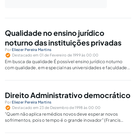
Qualidade no ensino jurídico
noturno das instituições privadas
Por
Eliezer Pereira Martins
Destacado em 01 de Fevereiro de 1999 às 00:00
Em busca da qualidade É possível ensino jurídico noturno
com qualidade, em especial nas universidades e faculdades
privadas? "Sim, e com muita qualidade" — responderão de
pronto aqueles que, de uma forma ou de outra, beneficiam-
se financeira, social ou corporativamente…
Direito Administrativo democrático
Por
Eliezer Pereira Martins
Destacado em 23 de Dezembro de 1998 às 00:00
"Quem não aplica remédios novos deve esperar novos
sofrimentos, pois o tempo é o grande inovador" (Francis
Bacon) Todos os ramos do direito sofrem com maior ou
menor intensidade influência do princípio político vigente