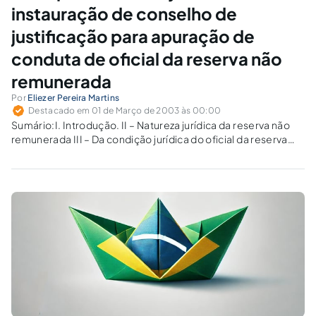
instauração de conselho de
justificação para apuração de
conduta de oficial da reserva não
remunerada
Por
Eliezer Pereira Martins
Destacado em 01 de Março de 2003 às 00:00
Sumário:I. Introdução. II – Natureza jurídica da reserva não
remunerada III – Da condição jurídica do oficial da reserva
não remunerada. IV – Do conselho de justificação V - Do
caráter introverso do poder disciplinar. VI - Da
impossibilidade de…