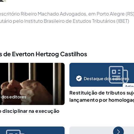
critório Ribeiro Machado Advogados, em Porto Alegre (RS),
utário pelo Instituto Brasileiro de Estudos Tributários (IBET)
 de Everton Hertzog Castilhos
Destaque dos editores
Artig
Restituição de tributos suj
 dos editores
lançamento por homologa
 disciplinar na execução