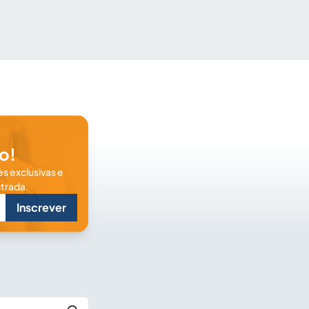
o!
s exclusivas e
trada.
Inscrever