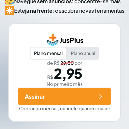
Navegue
sem anúncios
: concentre-se mais
Esteja
na frente
: descubra novas ferramentas
JusPlus
Plano mensal
Plano anual
de R$
29,50
por
2,95
R$
No primeiro mês
Assinar
Cobrança mensal, cancele quando quiser