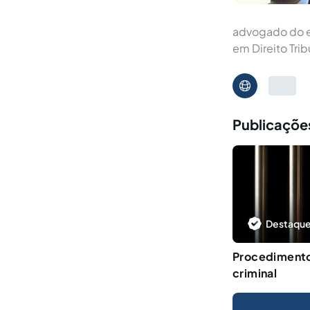
advogado do es
em Direito Trib
Publicações
Destaque
Procedimento
criminal