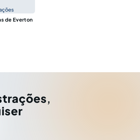
cações
as de Everton
strações
,
iser