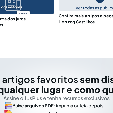
 dos editores
Ver todas as publi
Artigo
Confira mais artigos e peç
ca dos juros
Hertzog Castilhos
os
 artigos favoritos
sem di
qualquer lugar
e
como qu
Assine o JusPlus e tenha recursos exclusivos
Baixe
arquivos PDF
: imprima ou leia depois