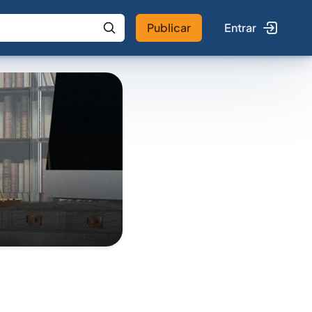
Publicar
Entrar
 IA
Buscar no Jus