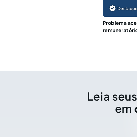
Destaque
Problema acer
remuneratóri
Leia seus
em