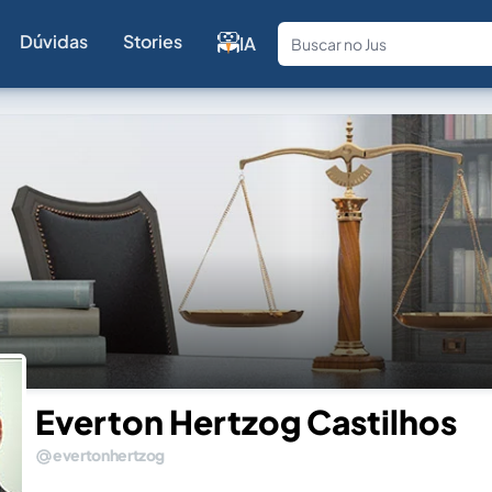
Dúvidas
Stories
IA
Fale com a
Everton Hertzog Castilhos
evertonhertzog