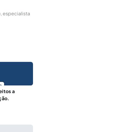
 especialista
o
eitos a
ção.