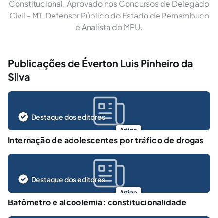
Constitucional. Aprovado nos Concursos de Delegado
Civil - MT, Defensor Público do Estado de Pernambuco
e Analista do MPU.
Publicações de Éverton Luis Pinheiro da
Silva
Destaque dos editores
Artigo
Internação de adolescentes por tráfico de drogas
Destaque dos editores
Artigo
Bafômetro e alcoolemia: constitucionalidade