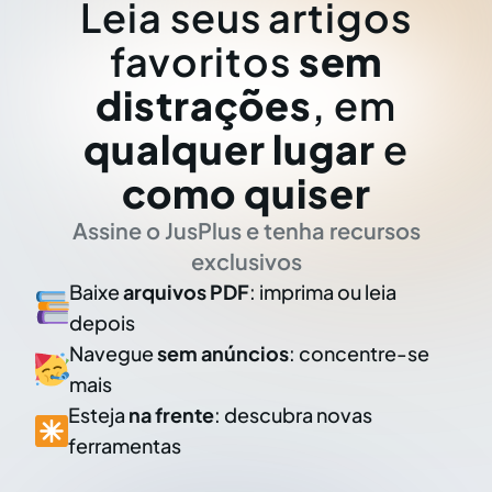
Leia seus artigos
favoritos
sem
distrações
, em
qualquer lugar
e
como quiser
Assine o JusPlus e tenha recursos
exclusivos
Baixe
arquivos PDF
: imprima ou leia
depois
Navegue
sem anúncios
: concentre-se
mais
Esteja
na frente
: descubra novas
ferramentas