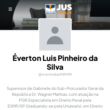
Éverton Luis Pinheiro da
Silva
evertonluis949494
Supervisor de Gabinete do Sub-Procurador Geral da
República Dr. Wagner Mathias, com atuação na
PGR.Especialista em Direito Penal pela
ESMP/SP.Graduando-se pela Uniasselvi, em Direito