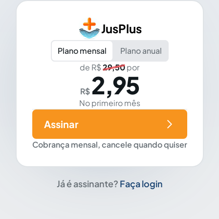
JusPlus
Plano mensal
Plano anual
de R$
29,50
por
2,95
R$
No primeiro mês
Assinar
Cobrança mensal, cancele quando quiser
Já é assinante?
Faça login