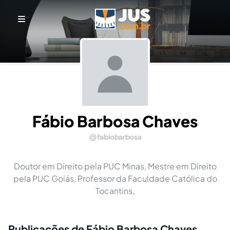
Fábio Barbosa Chaves
fabiobarbosa
Doutor em Direito pela PUC Minas, Mestre em Direito
pela PUC Goiás, Professor da Faculdade Católica do
Tocantins,
Publicações de Fábio Barbosa Chaves