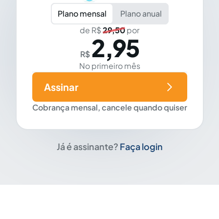
Plano mensal
Plano anual
de R$
29,50
por
2,95
R$
No primeiro mês
Assinar
Cobrança mensal, cancele quando quiser
Já é assinante?
Faça login