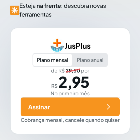
Esteja
na frente
: descubra novas
ferramentas
JusPlus
Plano mensal
Plano anual
de R$
29,50
por
2,95
R$
No primeiro mês
Assinar
Cobrança mensal, cancele quando quiser