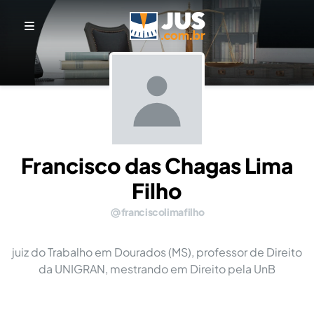
Francisco das Chagas Lima
Filho
franciscolimafilho
juiz do Trabalho em Dourados (MS), professor de Direito
da UNIGRAN, mestrando em Direito pela UnB