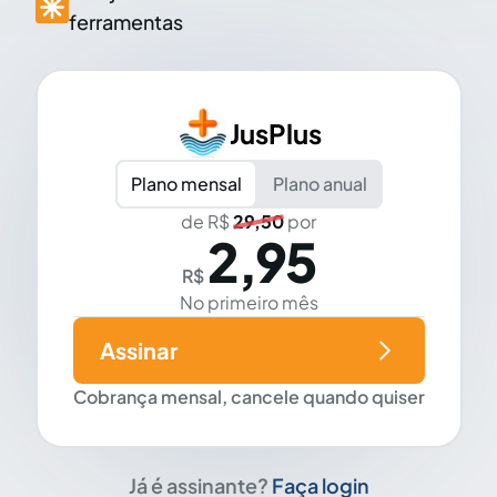
ferramentas
JusPlus
Plano mensal
Plano anual
de R$
29,50
por
2,95
R$
No primeiro mês
Assinar
Cobrança mensal, cancele quando quiser
Já é assinante?
Faça login