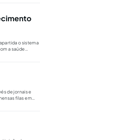
necimento
rapartida o sistema
com a saúde
és de jornais e
mensas filas em