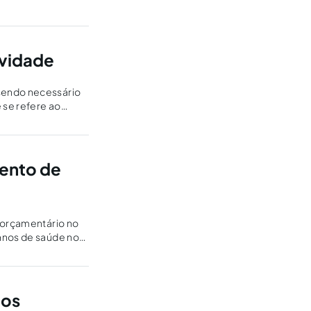
ividade
sendo necessário
 se refere ao
mento de
o orçamentário no
lanos de saúde no
tos