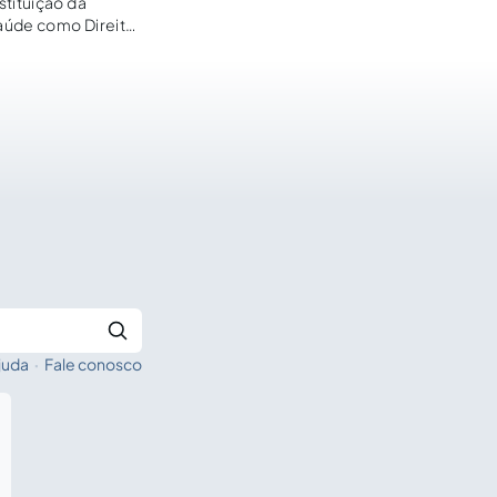
stituição da
saúde como Direito
juda
·
Fale conosco
Buscar no Jus