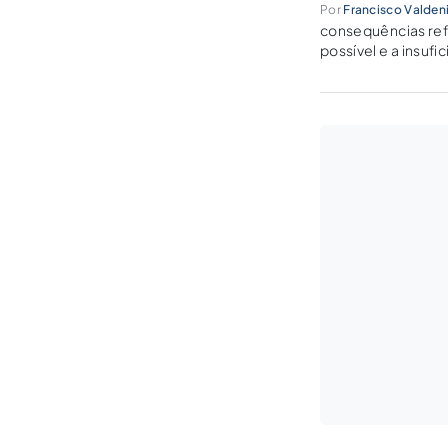
Por
Francisco Valden
consequências ref
possível e a insuf
público.