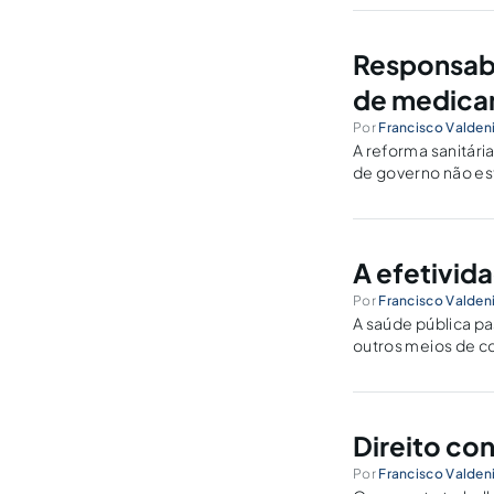
Responsabi
de medica
Por
Francisco Valden
A reforma sanitári
de governo não es
pública.
A efetivid
Por
Francisco Valden
A saúde pública pa
outros meios de c
hospitais.
Direito con
Por
Francisco Valden