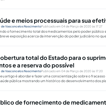
saúde e meios processuais para sua efet
i de Vasconcelos Nascimento
Publicado em 04 de Março de 2020 às 17:27
indo o fornecimento total dos medicamentos pelo poder público 
 breve exposição acerca da intervenção do poder judiciário no que
medicamentos..
 cobertura total do Estado para o supri
os e a reserva do possível
i de Vasconcelos Nascimento
Publicado em 04 de Março de 2020 às 17:20
eu artigo é abordar e fazer uma conscientização sobre o fracass
a saúde pública mostrando um histórico do desenvolvimento dos p
ponto de vista o que poderia ser
úblico de fornecimento de medicamen