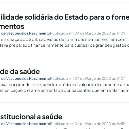
lidade solidária do Estado para o for
mentos
i de Vasconcelos Nascimento
Publicado em 04 de Março de 2020 às 17:09
a e a criação do SUS, são vistas de forma positiva, porém, em cont
tava preparado financeiramente para custear os grandes gastos 
ade da saúde
i de Vasconcelos Nascimento
Publicado em 04 de Março de 2020 às 17:04
ssar por grande crise, sendo notório e divulgado diariamente atrav
omunicação o drama enfrentado por pacientes que enfrenta nas i
stitucional a saúde
i de Vasconcelos Nascimento
Publicado em 04 de Março de 2020 às 16:52