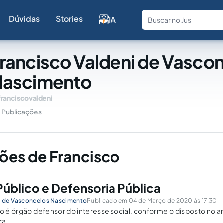
Dúvidas
Stories
IA
Fale com a
rancisco Valdeni de Vasco
Nascimento
franciscovaldeni
Publicações
ões de Francisco
Público e Defensoria Pública
i de Vasconcelos Nascimento
Publicado em 04 de Março de 2020 às 17:30
o é órgão defensor do interesse social, conforme o disposto no art.
al.