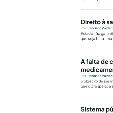
Direito à 
Por
Francisco Valden
Estado não garant
que seja feita uma
fornecimento de 
A falta de
medicament
Por
Francisco Valden
o objetivo desse m
que diz respeito 
pais sugerindo ao 
Sistema p