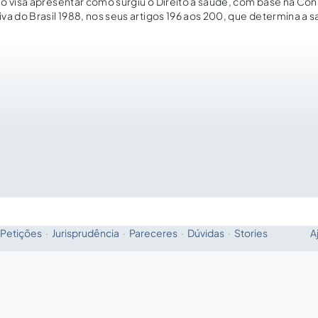
o visa apresentar como surgiu o Direito a saúde, com base na Con
va do Brasil 1988, nos seus artigos 196 aos 200, que determina a 
r do Estado assegurado por leis.
Petições
·
Jurisprudência
·
Pareceres
·
Dúvidas
·
Stories
A
Fale com a IA