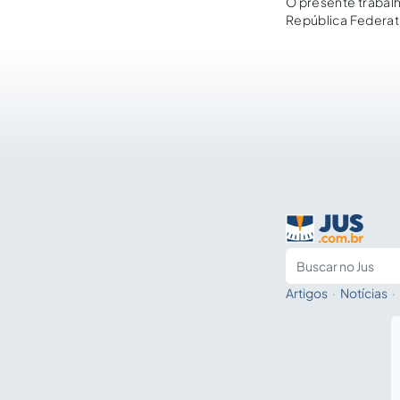
O presente trabalh
República Federati
de todos e um deve
Artigos
·
Notícias
·