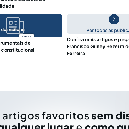
lidade
 dos editores
Ver todas as publi
Artigo
Confira mais artigos e peç
strumentais de
Francisco Gilney Bezerra 
constitucional
Ferreira
 artigos favoritos
sem di
qualquer lugar
e
como qu