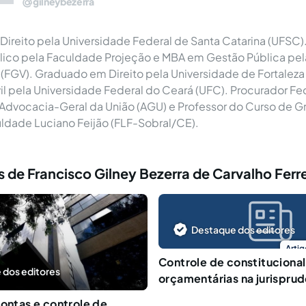
gilneybezerra
ireito pela Universidade Federal de Santa Catarina (UFSC).
blico pela Faculdade Projeção e MBA em Gestão Pública pe
 (FGV). Graduado em Direito pela Universidade de Fortaleza
il pela Universidade Federal do Ceará (UFC). Procurador Fe
 Advocacia-Geral da União (AGU) e Professor do Curso de 
uldade Luciano Feijão (FLF-Sobral/CE).
 de Francisco Gilney Bezerra de Carvalho Ferre
Destaque dos editores
Artig
Controle de constitucional
 dos editores
orçamentárias na jurispru
Contas e controle de