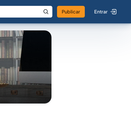
Publicar
Entrar
 IA
Buscar no Jus