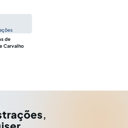
cações
as de
de Carvalho
strações
,
iser