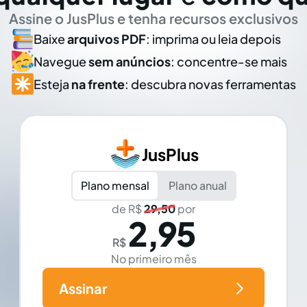
Assine o JusPlus e tenha recursos exclusivos
Baixe
arquivos PDF
: imprima ou leia depois
Navegue
sem anúncios
: concentre-se mais
Esteja
na frente
: descubra novas ferramentas
JusPlus
Plano mensal
Plano anual
de R$
29,50
por
2,95
R$
No primeiro mês
Assinar