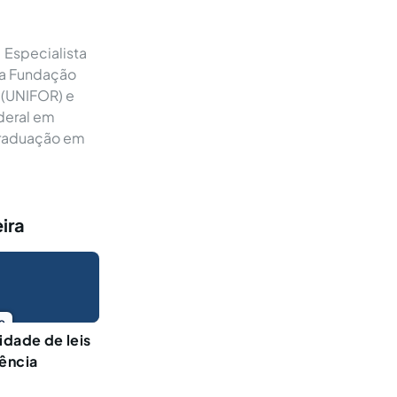
 Especialista
la Fundação
 (UNIFOR) e
deral em
Graduação em
ira
o
idade de leis
dência