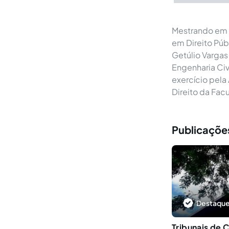
Mestrando em D
em Direito Pú
Getúlio Vargas
Engenharia Civ
exercício pela
Direito da Fac
Publicações
Destaque
Tribunais de 