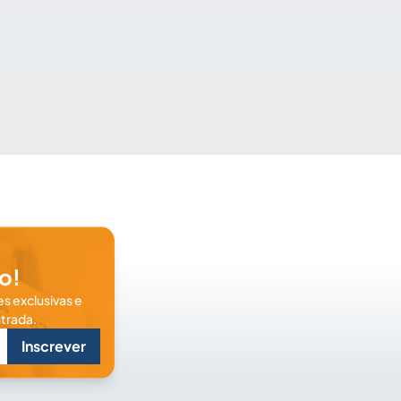
o!
s exclusivas e
trada.
Inscrever