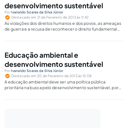
desenvolvimento sustentável
Por
Ivanaldo Soares da Silva Júnior
Destacado em 21 de Fevereiro de 2013 às 11:42
As violações dos direitos humanos e dos povos, as ameaças
de guerra e a recusa de reconhecer o direito fundamental
dos povos à autodeterminação são entraves à consolidação
do direito ao desenvolvimento.
Educação ambiental e
desenvolvimento sustentável
Por
Ivanaldo Soares da Silva Júnior
Destacado em 20 de Fevereiro de 2013 às 15:08
A educação ambiental deve ser uma política pública
prioritária na busca pelo desenvolvimento sustentável, por
ser uma das opções mais baratas e fáceis de ser efetivada,
em consonância com um dos principais princípios
ambientais que é o da precaução ou prevenção.