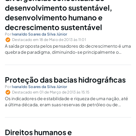
desenvolvimento sustentável,
desenvolvimento humano e
decrescimento sustentável
Por
Ivanaldo Soares da Silva Júnior
Destacado em 18 de Maio de 2013 às 11:01
A saída proposta pelos pensadores do decrescimento é uma
quebra de paradigma, diminuindo-se principalmente o
consumo dos recursos naturais finitos.
Proteção das bacias hidrográficas
Por
Ivanaldo Soares da Silva Júnior
Destacado em 01 de Março de 2013 às 15:15
Os indicadores de estabilidade e riqueza de uma nação, até
a última década, eram suas reservas de petróleo ou de
recursos minerais não renováveis. Atualmente, esses
indicadores começam a ser questionados em relação à
água.
Direitos humanos e