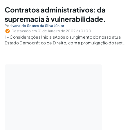
Contratos administrativos: da
supremacia à vulnerabilidade.
Por
Ivanaldo Soares da Silva Júnior
Destacado em 01 de Janeiro de 2002 às 01:00
I – Considerações IniciaisApós o surgimento do nosso atual
Estado Democrático de Direito, com a promulgação do texto
constitucional de 1988, muitas mudanças ocorreram no
nosso ordenamento jurídico, mormente com a edição de leis
que visavam a adequação da legislação…