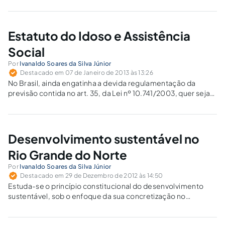
sépticas clandestinas, fazendo com que os esgotos não
tratados sejam colocados diretamente no subsolo,
ocasionando a contaminação dos lençóis freáticos, os quais
são de suma importância para a manutenção dos recursos
Estatuto do Idoso e Assistência
hídricos.
Social
Por
Ivanaldo Soares da Silva Júnior
Destacado em 07 de Janeiro de 2013 às 13:26
No Brasil, ainda engatinha a devida regulamentação da
previsão contida no art. 35, da Lei nº 10.741/2003, quer seja
em consonância ou dissonância com a Resolução nº 12, de 11
de abril de 2008, do Conselho Nacional dos Direitos do
Idoso – CNDI.
Desenvolvimento sustentável no
Rio Grande do Norte
Por
Ivanaldo Soares da Silva Júnior
Destacado em 29 de Dezembro de 2012 às 14:50
Estuda-se o princípio constitucional do desenvolvimento
sustentável, sob o enfoque da sua concretização no
ordenamento jurídico brasileiro e estadual.