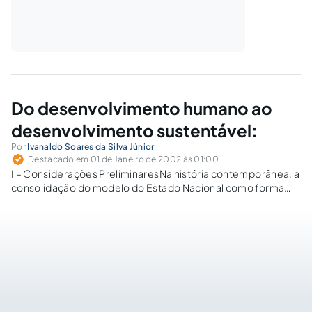
Do desenvolvimento humano ao
desenvolvimento sustentável:
Por
Ivanaldo Soares da Silva Júnior
Destacado em 01 de Janeiro de 2002 às 01:00
I – Considerações PreliminaresNa história contemporânea, a
consolidação do modelo do Estado Nacional como forma
avançada de organização social, e o modo de produção
capitalista industrial, bem como o desenvolvimento
científico, foram fatores importantes para a realização do
progresso e…