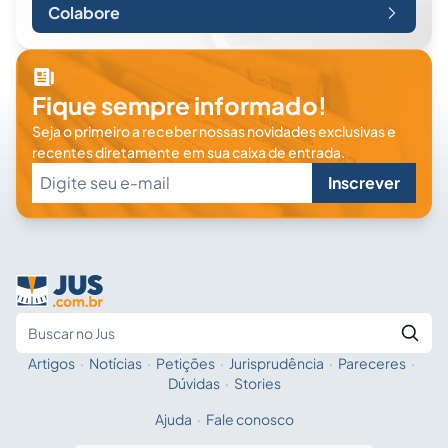
Colabore
Fique sempre informado!
Seja o primeiro a receber nossas novidades exclusivas e
recentes diretamente em sua caixa de entrada.
Inscrever
Artigos
·
Notícias
·
Petições
·
Jurisprudência
·
Pareceres
·
Fale com a IA
Buscar no Jus
Dúvidas
·
Stories
Ajuda
·
Fale conosco