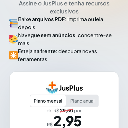
Assine o JusPlus e tenha recursos
exclusivos
Baixe
arquivos PDF
: imprima ou leia
depois
Navegue
sem anúncios
: concentre-se
mais
Esteja
na frente
: descubra novas
ferramentas
JusPlus
Plano mensal
Plano anual
de R$
29,50
por
2,95
R$