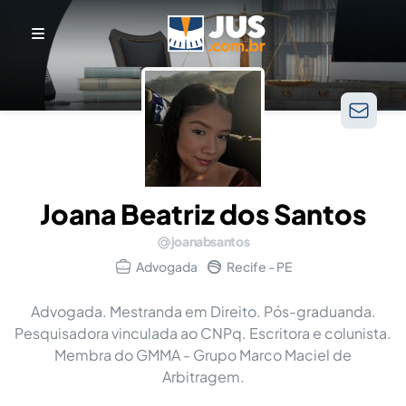
Joana Beatriz dos Santos
joanabsantos
Advogada
Recife - PE
Advogada. Mestranda em Direito. Pós-graduanda.
Pesquisadora vinculada ao CNPq. Escritora e colunista.
Membra do GMMA - Grupo Marco Maciel de
Arbitragem.