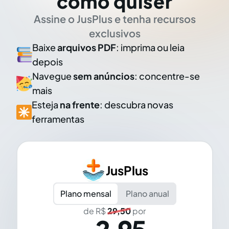
como quiser
Assine o JusPlus e tenha recursos
exclusivos
Baixe
arquivos PDF
: imprima ou leia
depois
Navegue
sem anúncios
: concentre-se
mais
Esteja
na frente
: descubra novas
ferramentas
JusPlus
Plano mensal
Plano anual
de R$
29,50
por