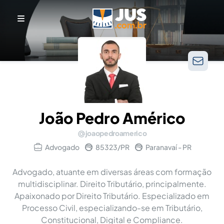
João Pedro Américo
joaopedroamerico
Advogado
85323/PR
Paranavaí - PR
Advogado, atuante em diversas áreas com formação
multidisciplinar. Direito Tributário, principalmente.
Apaixonado por Direito Tributário. Especializado em
Processo Civil, especializando-se em Tributário,
Constitucional, Digital e Compliance.