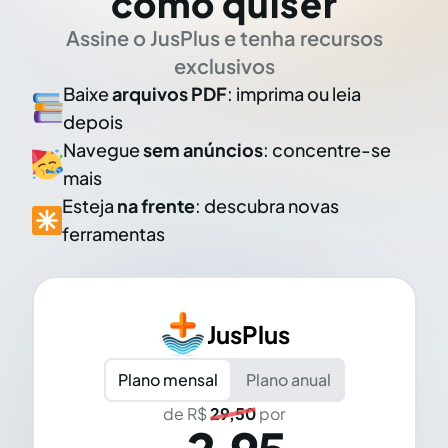
como quiser
Assine o JusPlus e tenha recursos
exclusivos
Baixe
arquivos PDF
: imprima ou leia
depois
Navegue
sem anúncios
: concentre-se
mais
Esteja
na frente
: descubra novas
ferramentas
JusPlus
Plano mensal
Plano anual
de R$
29,50
por